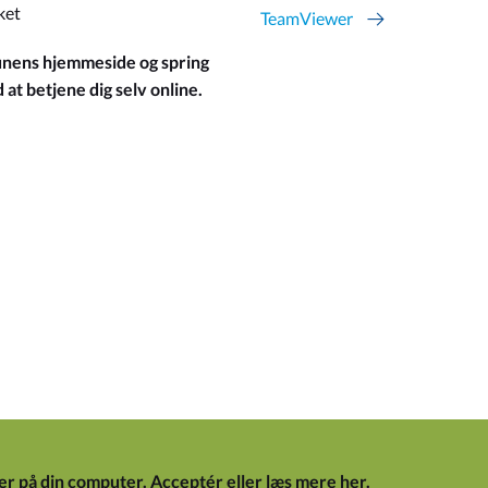
ket
TeamViewer
ens hjemmeside og spring
at betjene dig selv online.
er på din computer.
Acceptér
eller
læs mere her
.