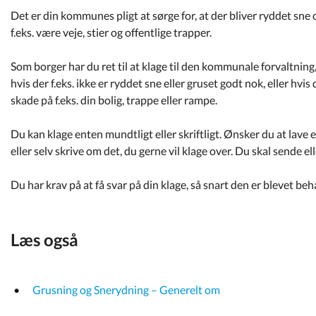
Kommuneplan
Det er din kommunes pligt at sørge for, at der bliver ryddet sne 
f.eks. være veje, stier og offentlige trapper.
Om Kommunen
Som borger har du ret til at klage til den kommunale forvaltning
hvis der f.eks. ikke er ryddet sne eller gruset godt nok, eller hv
skade på f.eks. din bolig, trappe eller rampe.
Du kan klage enten mundtligt eller skriftligt. Ønsker du at lave 
eller selv skrive om det, du gerne vil klage over. Du skal sende ell
Du har krav på at få svar på din klage, så snart den er blevet beh
Læs også
Grusning og Snerydning – Generelt om