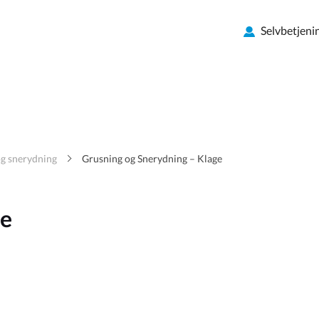
Selvbetjeni
g snerydning
Grusning og Snerydning – Klage
ge