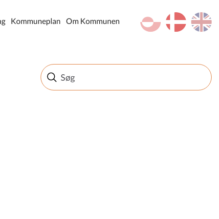
kl-GL
da
en
ng
Kommuneplan
Om Kommunen