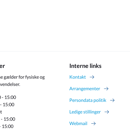
er
Interne links
e gælder for fysiske og
Kontakt
vendelser.
Arrangementer
 - 15:00
Persondata politik
 - 15:00
t
Ledige stillinger
 - 15:00
Webmail
- 15:00