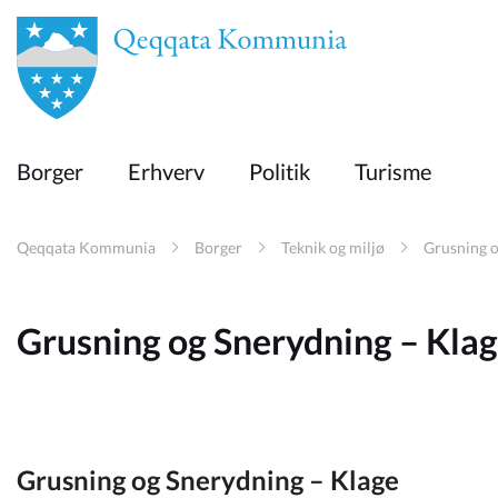
en
Borger
Borger
Erhverv
Politik
Turisme
Erhverv
Qeqqata Kommunia
Borger
Teknik og miljø
Grusning o
Politik
Grusning og Snerydning – Kla
Turisme
Selvbetjening
Grusning og Snerydning – Klage