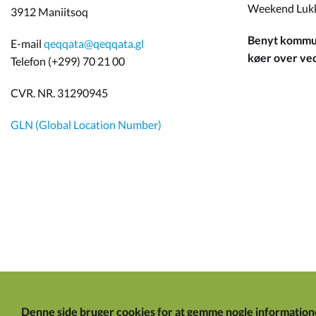
Weekend Luk
3912 Maniitsoq
Benyt kommun
E-mail
qeqqata@qeqqata.gl
køer over ved 
Telefon (+299) 70 21 00
CVR. NR. 31290945
GLN (Global Location Number)
Denne side bruger cookies for at gemme nogle information