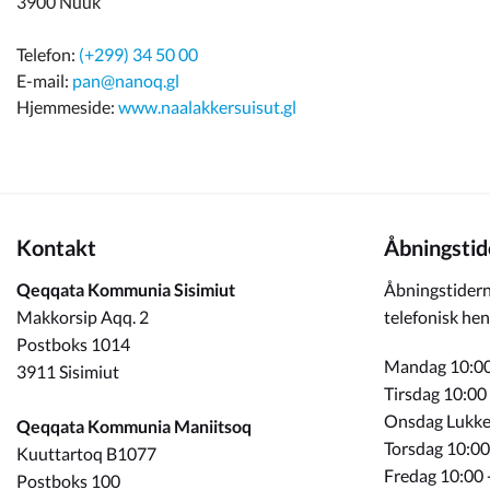
3900 Nuuk
Telefon:
(+299) 34 50 00
E-mail:
pan@nanoq.gl
Hjemmeside:
www.naalakkersuisut.gl
Kontakt
Åbningstid
Qeqqata Kommunia Sisimiut
Åbningstidern
Makkorsip Aqq. 2
telefonisk hen
Postboks 1014
Mandag 10:00
3911 Sisimiut
Tirsdag 10:00
Onsdag Lukke
Qeqqata Kommunia Maniitsoq
Torsdag 10:00
Kuuttartoq B1077
Fredag 10:00 
Postboks 100