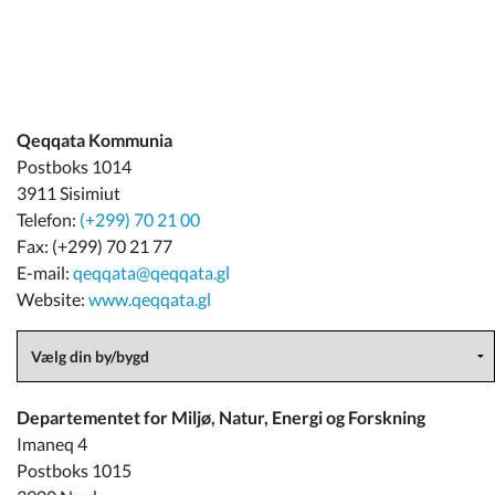
Qeqqata Kommunia
Postboks 1014
3911 Sisimiut
Telefon:
(+299) 70 21 00
Fax: (+299) 70 21 77
E-mail:
qeqqata@qeqqata.gl
Website:
www.qeqqata.gl
Departementet for Miljø, Natur, Energi og Forskning
Imaneq 4
Postboks 1015