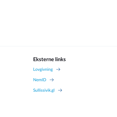
Eksterne links
Lovgivning
NemID
Sullissivik.gl