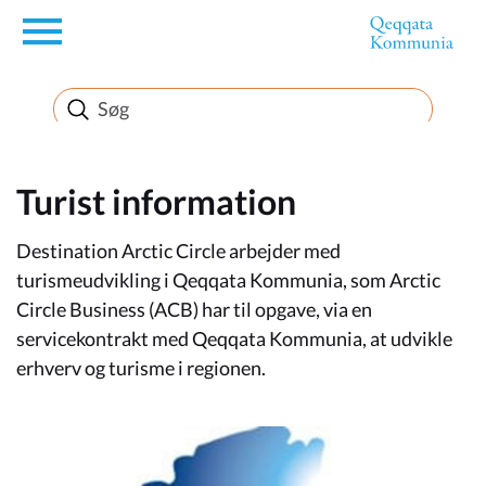
en
Borger
Erhverv
Turist information
Destination Arctic Circle arbejder med
Politik
turismeudvikling i Qeqqata Kommunia, som Arctic
Circle Business (ACB) har til opgave, via en
Turisme
servicekontrakt med Qeqqata Kommunia, at udvikle
erhverv og turisme i regionen.
Selvbetjening