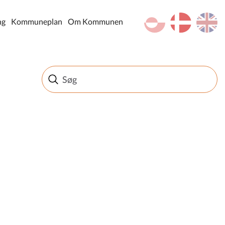
kl-GL
da
en
ng
Kommuneplan
Om Kommunen