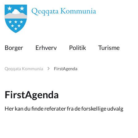
en
Borger
Borger
Erhverv
Politik
Turisme
Erhverv
Qeqqata Kommunia
FirstAgenda
Politik
FirstAgenda
Turisme
Her kan du finde referater fra de forskellige udvalg
Selvbetjening