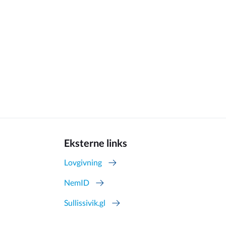
Eksterne links
Lovgivning
NemID
Sullissivik.gl