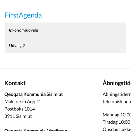
Kommuneplan
FirstAgenda
Om Kommunen
Økonomiudvalg
Udvalg 2
Kontakt
Åbningstid
Qeqqata Kommunia Sisimiut
Åbningstidern
Makkorsip Aqq. 2
telefonisk hen
Postboks 1014
Mandag 10:00
3911 Sisimiut
Tirsdag 10:00
Onsdag Lukke
Qeqqata Kommunia Maniitsoq