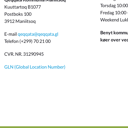
Torsdag 10:00
Kuuttartoq B1077
Fredag 10:00 
Postboks 100
Weekend Luk
3912 Maniitsoq
Benyt kommun
E-mail
qeqqata@qeqqata.gl
køer over ved 
Telefon (+299) 70 21 00
CVR. NR. 31290945
GLN (Global Location Number)