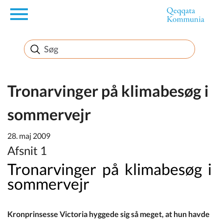
en
Borger
Erhverv
Tronarvinger på klimabesøg i
sommervejr
Politik
28. maj 2009
Turisme
Afsnit 1
Tronarvinger på klimabesøg i
sommervejr
Selvbetjening
Kronprinsesse Victoria hyggede sig så meget, at hun havde