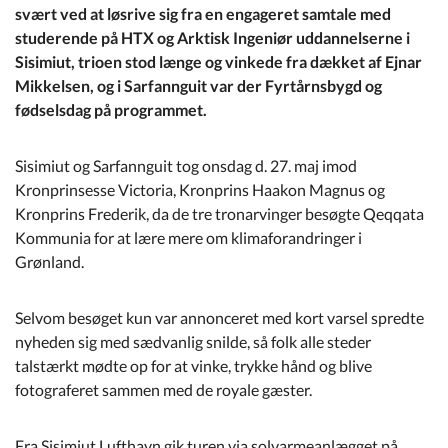
Kommuneplan
svært ved at løsrive sig fra en engageret samtale med
studerende på HTX og Arktisk Ingeniør uddannelserne i
Sisimiut, trioen stod længe og vinkede fra dækket af Ejnar
Om Kommunen
Mikkelsen, og i Sarfannguit var der Fyrtårnsbygd og
fødselsdag på programmet.
Sisimiut og Sarfannguit tog onsdag d. 27. maj imod
Kronprinsesse Victoria, Kronprins Haakon Magnus og
Kronprins Frederik, da de tre tronarvinger besøgte Qeqqata
Kommunia for at lære mere om klimaforandringer i
Grønland.
Selvom besøget kun var annonceret med kort varsel spredte
nyheden sig med sædvanlig snilde, så folk alle steder
talstærkt mødte op for at vinke, trykke hånd og blive
fotograferet sammen med de royale gæster.
Fra Sisimiut Lufthavn gik turen via solvarmeanlægget på