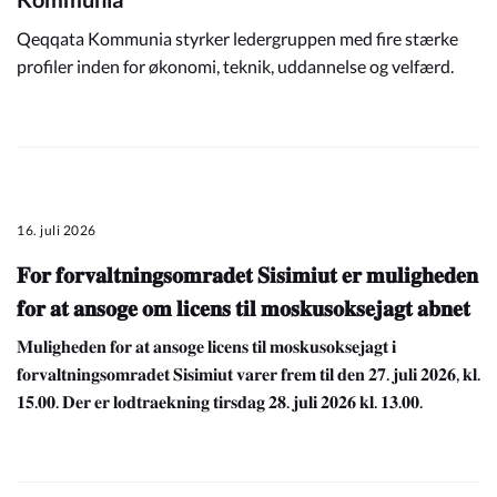
Qeqqata Kommunia styrker ledergruppen med fire stærke
profiler inden for økonomi, teknik, uddannelse og velfærd.
16. juli 2026
𝐅𝐨𝐫 𝐟𝐨𝐫𝐯𝐚𝐥𝐭𝐧𝐢𝐧𝐠𝐬𝐨𝐦𝐫𝐚𝐝𝐞𝐭 𝐒𝐢𝐬𝐢𝐦𝐢𝐮𝐭 𝐞𝐫 𝐦𝐮𝐥𝐢𝐠𝐡𝐞𝐝𝐞𝐧
𝐟𝐨𝐫 𝐚𝐭 𝐚𝐧𝐬𝐨𝐠𝐞 𝐨𝐦 𝐥𝐢𝐜𝐞𝐧𝐬 𝐭𝐢𝐥 𝐦𝐨𝐬𝐤𝐮𝐬𝐨𝐤𝐬𝐞𝐣𝐚𝐠𝐭 𝐚𝐛𝐧𝐞𝐭
𝐌𝐮𝐥𝐢𝐠𝐡𝐞𝐝𝐞𝐧 𝐟𝐨𝐫 𝐚𝐭 𝐚𝐧𝐬𝐨𝐠𝐞 𝐥𝐢𝐜𝐞𝐧𝐬 𝐭𝐢𝐥 𝐦𝐨𝐬𝐤𝐮𝐬𝐨𝐤𝐬𝐞𝐣𝐚𝐠𝐭 𝐢
𝐟𝐨𝐫𝐯𝐚𝐥𝐭𝐧𝐢𝐧𝐠𝐬𝐨𝐦𝐫𝐚𝐝𝐞𝐭 𝐒𝐢𝐬𝐢𝐦𝐢𝐮𝐭 𝐯𝐚𝐫𝐞𝐫 𝐟𝐫𝐞𝐦 𝐭𝐢𝐥 𝐝𝐞𝐧 𝟐𝟕. 𝐣𝐮𝐥𝐢 𝟐𝟎𝟐𝟔, 𝐤𝐥.
𝟏𝟓.𝟎𝟎. 𝐃𝐞𝐫 𝐞𝐫 𝐥𝐨𝐝𝐭𝐫𝐚𝐞𝐤𝐧𝐢𝐧𝐠 𝐭𝐢𝐫𝐬𝐝𝐚𝐠 𝟐𝟖. 𝐣𝐮𝐥𝐢 𝟐𝟎𝟐𝟔 𝐤𝐥. 𝟏𝟑.𝟎𝟎.