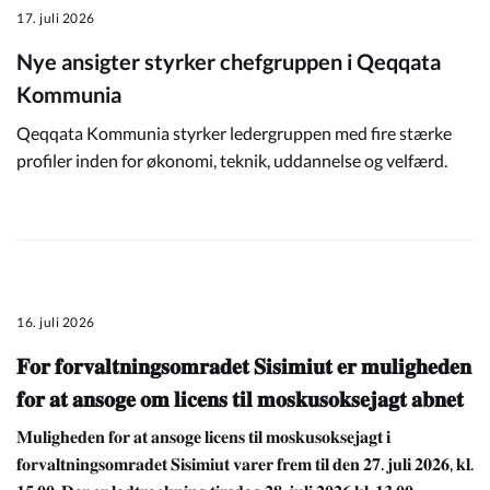
17. juli 2026
Nye ansigter styrker chefgruppen i Qeqqata
Kommunia
Qeqqata Kommunia styrker ledergruppen med fire stærke
profiler inden for økonomi, teknik, uddannelse og velfærd.
16. juli 2026
𝐅𝐨𝐫 𝐟𝐨𝐫𝐯𝐚𝐥𝐭𝐧𝐢𝐧𝐠𝐬𝐨𝐦𝐫𝐚𝐝𝐞𝐭 𝐒𝐢𝐬𝐢𝐦𝐢𝐮𝐭 𝐞𝐫 𝐦𝐮𝐥𝐢𝐠𝐡𝐞𝐝𝐞𝐧
𝐟𝐨𝐫 𝐚𝐭 𝐚𝐧𝐬𝐨𝐠𝐞 𝐨𝐦 𝐥𝐢𝐜𝐞𝐧𝐬 𝐭𝐢𝐥 𝐦𝐨𝐬𝐤𝐮𝐬𝐨𝐤𝐬𝐞𝐣𝐚𝐠𝐭 𝐚𝐛𝐧𝐞𝐭
𝐌𝐮𝐥𝐢𝐠𝐡𝐞𝐝𝐞𝐧 𝐟𝐨𝐫 𝐚𝐭 𝐚𝐧𝐬𝐨𝐠𝐞 𝐥𝐢𝐜𝐞𝐧𝐬 𝐭𝐢𝐥 𝐦𝐨𝐬𝐤𝐮𝐬𝐨𝐤𝐬𝐞𝐣𝐚𝐠𝐭 𝐢
𝐟𝐨𝐫𝐯𝐚𝐥𝐭𝐧𝐢𝐧𝐠𝐬𝐨𝐦𝐫𝐚𝐝𝐞𝐭 𝐒𝐢𝐬𝐢𝐦𝐢𝐮𝐭 𝐯𝐚𝐫𝐞𝐫 𝐟𝐫𝐞𝐦 𝐭𝐢𝐥 𝐝𝐞𝐧 𝟐𝟕. 𝐣𝐮𝐥𝐢 𝟐𝟎𝟐𝟔, 𝐤𝐥.