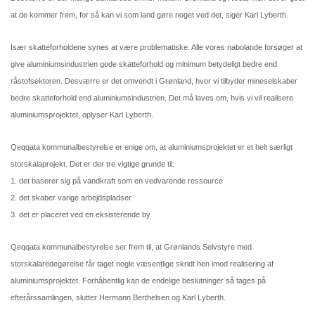
at de kommer frem, for så kan vi som land gøre noget ved det, siger Karl Lyberth.
Især skatteforholdene synes at være problematiske. Alle vores nabolande forsøger at
give aluminiumsindustrien gode skatteforhold og minimum betydeligt bedre end
råstofsektoren. Desværre er det omvendt i Grønland, hvor vi tilbyder mineselskaber
bedre skatteforhold end aluminiumsindustrien. Det må laves om, hvis vi vil realisere
aluminiumsprojektet, oplyser Karl Lyberth.
Qeqqata kommunalbestyrelse er enige om, at aluminiumsprojektet er et helt særligt
storskalaprojekt. Det er der tre vigtige grunde til:
1. det baserer sig på vandkraft som en vedvarende ressource
2. det skaber varige arbejdspladser
3. det er placeret ved en eksisterende by
Qeqqata kommunalbestyrelse ser frem til, at Grønlands Selvstyre med
storskalaredegørelse får taget nogle væsentlige skridt hen imod realisering af
aluminiumsprojektet. Forhåbentlig kan de endelige beslutninger så tages på
efterårssamlingen, slutter Hermann Berthelsen og Karl Lyberth.