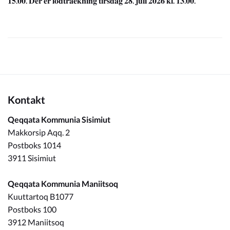
𝟏𝟓.𝟎𝟎. 𝐃𝐞𝐫 𝐞𝐫 𝐥𝐨𝐝𝐭𝐫𝐚𝐞𝐤𝐧𝐢𝐧𝐠 𝐭𝐢𝐫𝐬𝐝𝐚𝐠 𝟐𝟖. 𝐣𝐮𝐥𝐢 𝟐𝟎𝟐𝟔 𝐤𝐥. 𝟏𝟑.𝟎𝟎.
Kontakt
Qeqqata Kommunia Sisimiut
Makkorsip Aqq. 2
Postboks 1014
3911 Sisimiut
Qeqqata Kommunia Maniitsoq
Kuuttartoq B1077
Postboks 100
3912 Maniitsoq