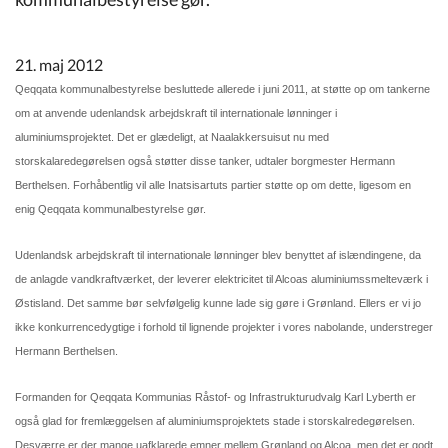
Kommuneplan
21. maj 2012
Om Kommunen
Qeqqata kommunalbestyrelse besluttede allerede i juni 2011, at støtte op om tankerne
om at anvende udenlandsk arbejdskraft til internationale lønninger i
aluminiumsprojektet. Det er glædeligt, at Naalakkersuisut nu med
storskalaredegørelsen også støtter disse tanker, udtaler borgmester Hermann
Berthelsen. Forhåbentlig vil alle Inatsisartuts partier støtte op om dette, ligesom en
enig Qeqqata kommunalbestyrelse gør.
Udenlandsk arbejdskraft til internationale lønninger blev benyttet af islændingene, da
de anlagde vandkraftværket, der leverer elektricitet til Alcoas aluminiumssmelteværk i
Østisland. Det samme bør selvfølgelig kunne lade sig gøre i Grønland. Ellers er vi jo
ikke konkurrencedygtige i forhold til lignende projekter i vores nabolande, understreger
Hermann Berthelsen.
Formanden for Qeqqata Kommunias Råstof- og Infrastrukturudvalg Karl Lyberth er
også glad for fremlæggelsen af aluminiumsprojektets stade i storskalredegørelsen.
Desværre er der mange uafklarede emner mellem Grønland og Alcoa, men det er godt