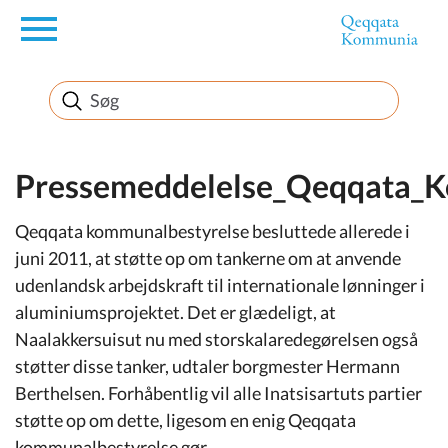
en
Borger
Erhverv
Pressemeddelelse_Qeqqata_K
Qeqqata kommunalbestyrelse besluttede allerede i
Politik
juni 2011, at støtte op om tankerne om at anvende
udenlandsk arbejdskraft til internationale lønninger i
Turisme
aluminiumsprojektet. Det er glædeligt, at
Naalakkersuisut nu med storskalaredegørelsen også
støtter disse tanker, udtaler borgmester Hermann
Selvbetjening
Berthelsen. Forhåbentlig vil alle Inatsisartuts partier
støtte op om dette, ligesom en enig Qeqqata
kommunalbestyrelse gør.