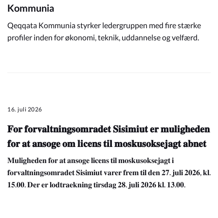
Kommunia
Qeqqata Kommunia styrker ledergruppen med fire stærke
profiler inden for økonomi, teknik, uddannelse og velfærd.
16. juli 2026
𝐅𝐨𝐫 𝐟𝐨𝐫𝐯𝐚𝐥𝐭𝐧𝐢𝐧𝐠𝐬𝐨𝐦𝐫𝐚𝐝𝐞𝐭 𝐒𝐢𝐬𝐢𝐦𝐢𝐮𝐭 𝐞𝐫 𝐦𝐮𝐥𝐢𝐠𝐡𝐞𝐝𝐞𝐧
𝐟𝐨𝐫 𝐚𝐭 𝐚𝐧𝐬𝐨𝐠𝐞 𝐨𝐦 𝐥𝐢𝐜𝐞𝐧𝐬 𝐭𝐢𝐥 𝐦𝐨𝐬𝐤𝐮𝐬𝐨𝐤𝐬𝐞𝐣𝐚𝐠𝐭 𝐚𝐛𝐧𝐞𝐭
𝐌𝐮𝐥𝐢𝐠𝐡𝐞𝐝𝐞𝐧 𝐟𝐨𝐫 𝐚𝐭 𝐚𝐧𝐬𝐨𝐠𝐞 𝐥𝐢𝐜𝐞𝐧𝐬 𝐭𝐢𝐥 𝐦𝐨𝐬𝐤𝐮𝐬𝐨𝐤𝐬𝐞𝐣𝐚𝐠𝐭 𝐢
𝐟𝐨𝐫𝐯𝐚𝐥𝐭𝐧𝐢𝐧𝐠𝐬𝐨𝐦𝐫𝐚𝐝𝐞𝐭 𝐒𝐢𝐬𝐢𝐦𝐢𝐮𝐭 𝐯𝐚𝐫𝐞𝐫 𝐟𝐫𝐞𝐦 𝐭𝐢𝐥 𝐝𝐞𝐧 𝟐𝟕. 𝐣𝐮𝐥𝐢 𝟐𝟎𝟐𝟔, 𝐤𝐥.
𝟏𝟓.𝟎𝟎. 𝐃𝐞𝐫 𝐞𝐫 𝐥𝐨𝐝𝐭𝐫𝐚𝐞𝐤𝐧𝐢𝐧𝐠 𝐭𝐢𝐫𝐬𝐝𝐚𝐠 𝟐𝟖. 𝐣𝐮𝐥𝐢 𝟐𝟎𝟐𝟔 𝐤𝐥. 𝟏𝟑.𝟎𝟎.