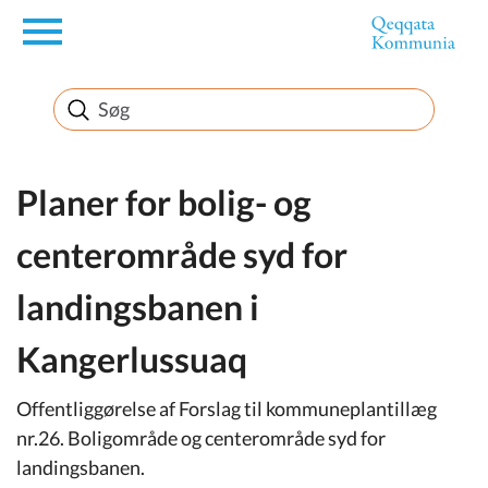
en
Borger
Erhverv
Planer for bolig- og
centerområde syd for
Politik
landingsbanen i
Turisme
Kangerlussuaq
Offentliggørelse af Forslag til kommuneplantillæg
Selvbetjening
nr.26. Boligområde og centerområde syd for
landingsbanen.