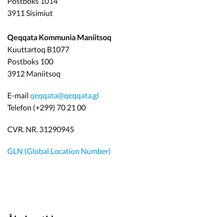
Postboks 1014
3911 Sisimiut
Qeqqata Kommunia Maniitsoq
Kuuttartoq B1077
Postboks 100
3912 Maniitsoq
E-mail
qeqqata@qeqqata.gl
Telefon (+299) 70 21 00
CVR. NR. 31290945
GLN (Global Location Number)