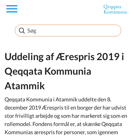
en
Borger
Erhverv
Uddeling af Ærespris 2019 i
Qeqqata Kommunia
Politik
Atammik
Turisme
Qeqqata Kommunia i Atammik uddelte den 8.
december 2019 Ærespris til en borger der har udvist
stor frivilligt arbejde og som har markeret sig som en
Selvbetjening
rollemodel. Fondens formål er, at skænke Qeqqata
Kommunias ærespris for personer, som igennem