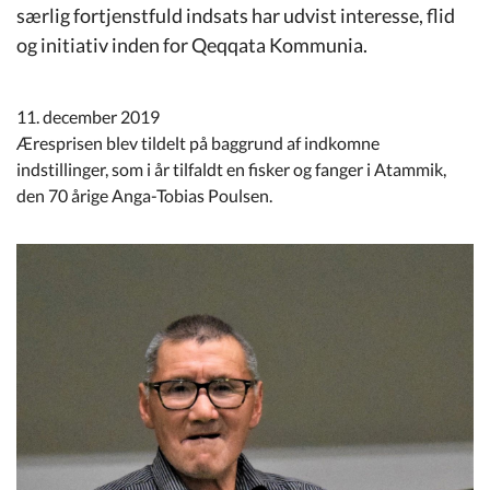
Kommuneplan
særlig fortjenstfuld indsats har udvist interesse, flid
og initiativ inden for Qeqqata Kommunia.
Om Kommunen
11. december 2019
Æresprisen blev tildelt på baggrund af indkomne
indstillinger, som i år tilfaldt en fisker og fanger i Atammik,
den 70 årige Anga-Tobias Poulsen.