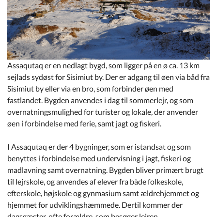
Kommuneplan
Om Kommunen
Assaqutaq er en nedlagt bygd, som ligger på en ø ca. 13 km
sejlads sydøst for Sisimiut by. Der er adgang til øen via båd fra
Sisimiut by eller via en bro, som forbinder øen med
fastlandet. Bygden anvendes i dag til sommerlejr, og som
overnatningsmulighed for turister og lokale, der anvender
øen i forbindelse med ferie, samt jagt og fiskeri.
I Assaqutaq er der 4 bygninger, som er istandsat og som
benyttes i forbindelse med undervisning i jagt, fiskeri og
madlavning samt overnatning. Bygden bliver primært brugt
til lejrskole, og anvendes af elever fra både folkeskole,
efterskole, højskole og gynmasium samt ældrehjemmet og
hjemmet for udviklingshæmmede. Dertil kommer der
dagsgæster, ofte forældre, som besøger lejren.