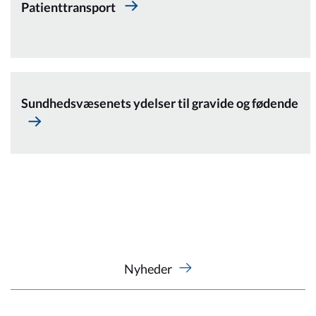
Kommuneplan
Patienttransport
Om Kommunen
Sundhedsvæsenets ydelser til gravide og fødende
Nyheder