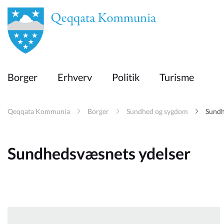
en
Borger
Borger
Erhverv
Politik
Turisme
Erhverv
Qeqqata Kommunia
Borger
Sundhed og sygdom
Sundh
Politik
Sundhedsvæsnets ydelser
Turisme
Selvbetjening