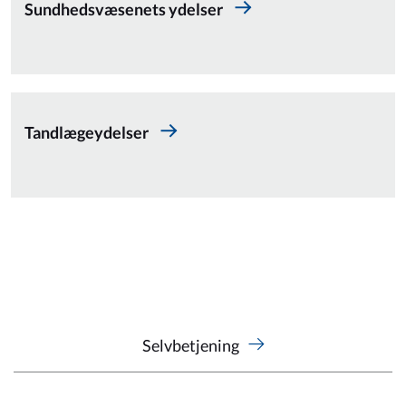
Sundhedsvæsenets ydelser
Tandlægeydelser
Selvbetjening