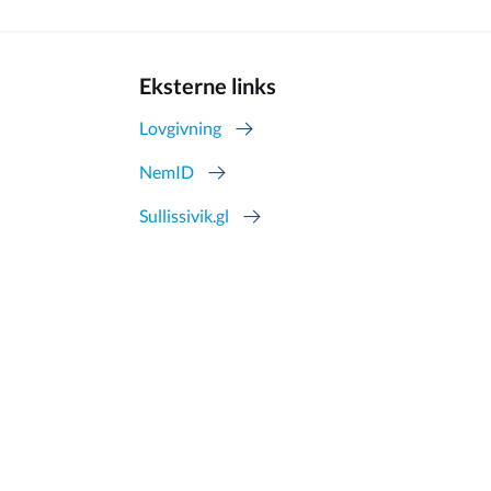
Eksterne links
Lovgivning
NemID
Sullissivik.gl