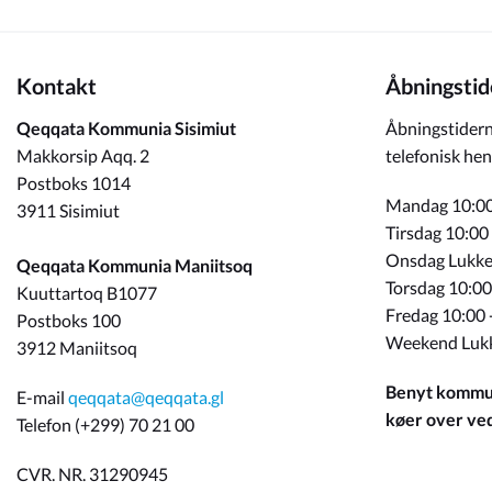
Kontakt
Åbningstid
Qeqqata Kommunia Sisimiut
Åbningstidern
Makkorsip Aqq. 2
telefonisk hen
Postboks 1014
Mandag 10:00
3911 Sisimiut
Tirsdag 10:00
Onsdag Lukke
Qeqqata Kommunia Maniitsoq
Torsdag 10:00
Kuuttartoq B1077
Fredag 10:00 
Postboks 100
Weekend Luk
3912 Maniitsoq
Benyt kommun
E-mail
qeqqata@qeqqata.gl
køer over ved 
Telefon (+299) 70 21 00
CVR. NR. 31290945