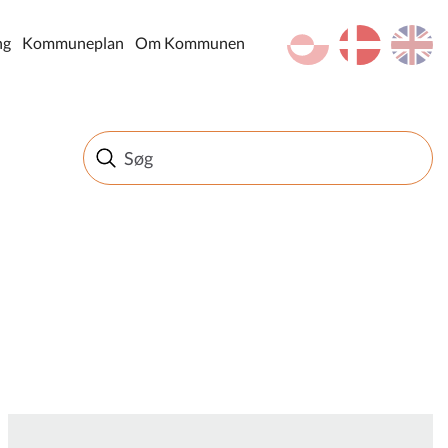
kl-GL
da
en
ng
Kommuneplan
Om Kommunen