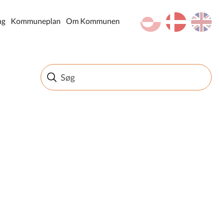
kl-GL
da
en
ng
Kommuneplan
Om Kommunen