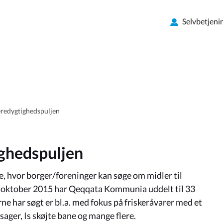
Selvbetjeni
æredygtighedspuljen
ighedspuljen
 hvor borger/foreninger kan søge om midler til
 oktober 2015 har Qeqqata Kommunia uddelt til 33
e har søgt er bl.a. med fokus på friskeråvarer med et
ager, Is skøjte bane og mange flere.