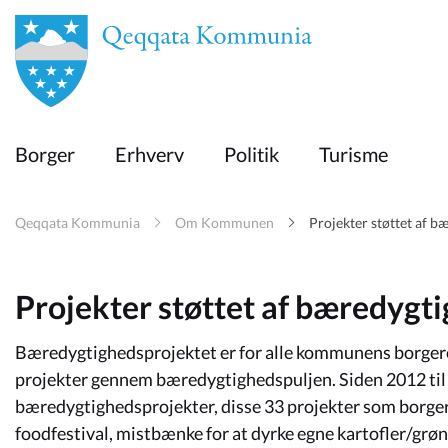
en
Borger
Borger
Erhverv
Politik
Turisme
Erhverv
Qeqqata Kommunia
Om Kommunen
Projekter støttet af b
Politik
Projekter støttet af bæredygt
Turisme
Bæredygtighedsprojektet er for alle kommunens borgere,
projekter gennem bæredygtighedspuljen. Siden 2012 til
Selvbetjening
bæredygtighedsprojekter, disse 33 projekter som borgern
foodfestival, mistbænke for at dyrke egne kartofler/grøns