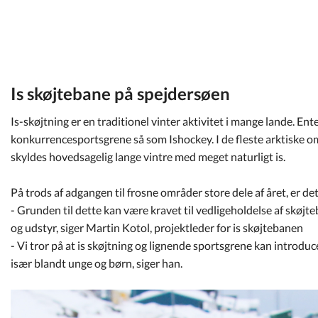
Kommuneplan
Om Kommunen
Is skøjtebane på spejdersøen
Is-skøjtning er en traditionel vinter aktivitet i mange lande. En
konkurrencesportsgrene så som Ishockey. I de fleste arktiske omr
skyldes hovedsagelig lange vintre med meget naturligt is.
På trods af adgangen til frosne områder store dele af året, er det
- Grunden til dette kan være kravet til vedligeholdelse af skø
og udstyr, siger Martin Kotol, projektleder for is skøjtebanen
- Vi tror på at is skøjtning og lignende sportsgrene kan introdu
især blandt unge og børn, siger han.