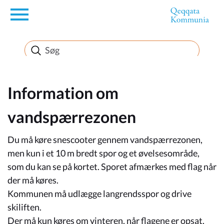
en
Borger
Erhverv
Information om
vandspærrezonen
Politik
Du må køre snescooter gennem vandspærrezonen,
Turisme
men kun i et 10 m bredt spor og et øvelsesområde,
som du kan se på kortet. Sporet afmærkes med flag når
der må køres.
Kommunen må udlægge langrendsspor og drive
Selvbetjening
skiliften.
Der må kun køres om vinteren, når flagene er opsat.