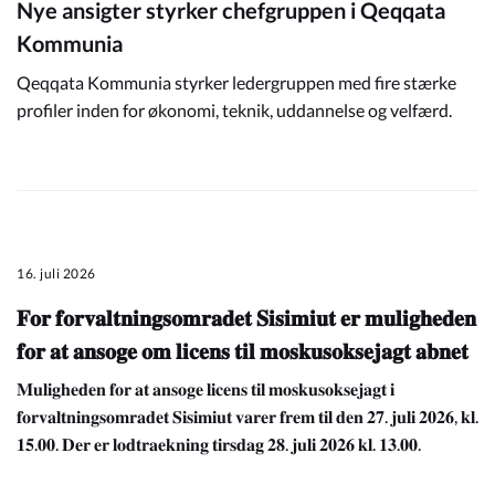
Nye ansigter styrker chefgruppen i Qeqqata
Kommunia
Qeqqata Kommunia styrker ledergruppen med fire stærke
profiler inden for økonomi, teknik, uddannelse og velfærd.
16. juli 2026
𝐅𝐨𝐫 𝐟𝐨𝐫𝐯𝐚𝐥𝐭𝐧𝐢𝐧𝐠𝐬𝐨𝐦𝐫𝐚𝐝𝐞𝐭 𝐒𝐢𝐬𝐢𝐦𝐢𝐮𝐭 𝐞𝐫 𝐦𝐮𝐥𝐢𝐠𝐡𝐞𝐝𝐞𝐧
𝐟𝐨𝐫 𝐚𝐭 𝐚𝐧𝐬𝐨𝐠𝐞 𝐨𝐦 𝐥𝐢𝐜𝐞𝐧𝐬 𝐭𝐢𝐥 𝐦𝐨𝐬𝐤𝐮𝐬𝐨𝐤𝐬𝐞𝐣𝐚𝐠𝐭 𝐚𝐛𝐧𝐞𝐭
𝐌𝐮𝐥𝐢𝐠𝐡𝐞𝐝𝐞𝐧 𝐟𝐨𝐫 𝐚𝐭 𝐚𝐧𝐬𝐨𝐠𝐞 𝐥𝐢𝐜𝐞𝐧𝐬 𝐭𝐢𝐥 𝐦𝐨𝐬𝐤𝐮𝐬𝐨𝐤𝐬𝐞𝐣𝐚𝐠𝐭 𝐢
𝐟𝐨𝐫𝐯𝐚𝐥𝐭𝐧𝐢𝐧𝐠𝐬𝐨𝐦𝐫𝐚𝐝𝐞𝐭 𝐒𝐢𝐬𝐢𝐦𝐢𝐮𝐭 𝐯𝐚𝐫𝐞𝐫 𝐟𝐫𝐞𝐦 𝐭𝐢𝐥 𝐝𝐞𝐧 𝟐𝟕. 𝐣𝐮𝐥𝐢 𝟐𝟎𝟐𝟔, 𝐤𝐥.
𝟏𝟓.𝟎𝟎. 𝐃𝐞𝐫 𝐞𝐫 𝐥𝐨𝐝𝐭𝐫𝐚𝐞𝐤𝐧𝐢𝐧𝐠 𝐭𝐢𝐫𝐬𝐝𝐚𝐠 𝟐𝟖. 𝐣𝐮𝐥𝐢 𝟐𝟎𝟐𝟔 𝐤𝐥. 𝟏𝟑.𝟎𝟎.