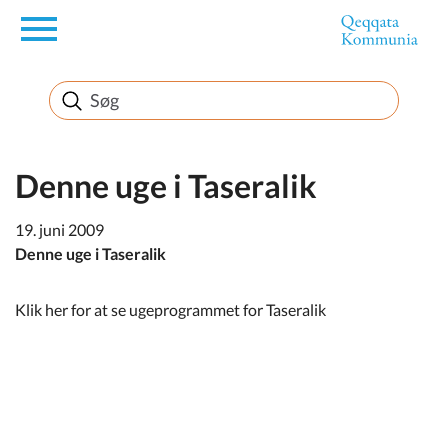
en
Borger
Erhverv
Denne uge i Taseralik
19. juni 2009
Politik
Denne uge i Taseralik
Turisme
Klik her for at se ugeprogrammet for Taseralik
Selvbetjening