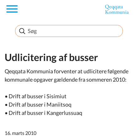
en
Borger
Erhverv
Udlicitering af busser
Qeqqata Kommunia forventer at udlicitere følgende
Politik
kommunale opgaver gældende fra sommeren 2010:
Turisme
• Drift af busser i Sisimiut
• Drift af busser i Maniitsoq
• Drift af busser i Kangerlussuaq
Selvbetjening
16. marts 2010