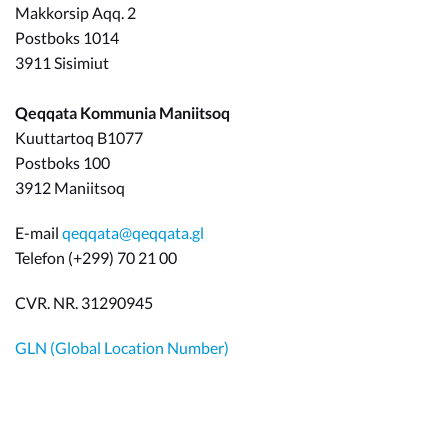
Makkorsip Aqq. 2
Postboks 1014
3911 Sisimiut
Qeqqata Kommunia Maniitsoq
Kuuttartoq B1077
Postboks 100
3912 Maniitsoq
E-mail
qeqqata@qeqqata.gl
Telefon (+299) 70 21 00
CVR. NR. 31290945
GLN (Global Location Number)