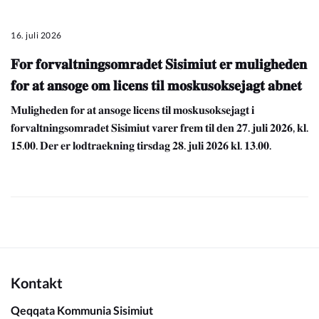
16. juli 2026
𝐅𝐨𝐫 𝐟𝐨𝐫𝐯𝐚𝐥𝐭𝐧𝐢𝐧𝐠𝐬𝐨𝐦𝐫𝐚𝐝𝐞𝐭 𝐒𝐢𝐬𝐢𝐦𝐢𝐮𝐭 𝐞𝐫 𝐦𝐮𝐥𝐢𝐠𝐡𝐞𝐝𝐞𝐧
𝐟𝐨𝐫 𝐚𝐭 𝐚𝐧𝐬𝐨𝐠𝐞 𝐨𝐦 𝐥𝐢𝐜𝐞𝐧𝐬 𝐭𝐢𝐥 𝐦𝐨𝐬𝐤𝐮𝐬𝐨𝐤𝐬𝐞𝐣𝐚𝐠𝐭 𝐚𝐛𝐧𝐞𝐭
𝐌𝐮𝐥𝐢𝐠𝐡𝐞𝐝𝐞𝐧 𝐟𝐨𝐫 𝐚𝐭 𝐚𝐧𝐬𝐨𝐠𝐞 𝐥𝐢𝐜𝐞𝐧𝐬 𝐭𝐢𝐥 𝐦𝐨𝐬𝐤𝐮𝐬𝐨𝐤𝐬𝐞𝐣𝐚𝐠𝐭 𝐢
𝐟𝐨𝐫𝐯𝐚𝐥𝐭𝐧𝐢𝐧𝐠𝐬𝐨𝐦𝐫𝐚𝐝𝐞𝐭 𝐒𝐢𝐬𝐢𝐦𝐢𝐮𝐭 𝐯𝐚𝐫𝐞𝐫 𝐟𝐫𝐞𝐦 𝐭𝐢𝐥 𝐝𝐞𝐧 𝟐𝟕. 𝐣𝐮𝐥𝐢 𝟐𝟎𝟐𝟔, 𝐤𝐥.
𝟏𝟓.𝟎𝟎. 𝐃𝐞𝐫 𝐞𝐫 𝐥𝐨𝐝𝐭𝐫𝐚𝐞𝐤𝐧𝐢𝐧𝐠 𝐭𝐢𝐫𝐬𝐝𝐚𝐠 𝟐𝟖. 𝐣𝐮𝐥𝐢 𝟐𝟎𝟐𝟔 𝐤𝐥. 𝟏𝟑.𝟎𝟎.
Kontakt
Qeqqata Kommunia Sisimiut