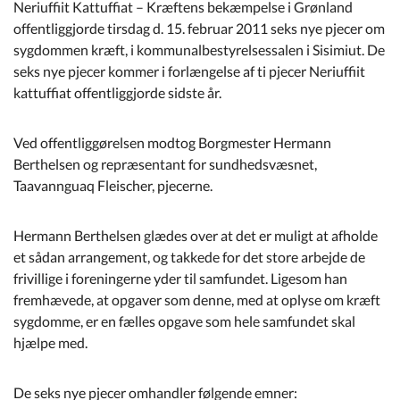
Kommuneplan
Neriuffiit Kattuffiat – Kræftens bekæmpelse i Grønland
offentliggjorde tirsdag d. 15. februar 2011 seks nye pjecer om
sygdommen kræft, i kommunalbestyrelsessalen i Sisimiut. De
Om Kommunen
seks nye pjecer kommer i forlængelse af ti pjecer Neriuffiit
kattuffiat offentliggjorde sidste år.
Ved offentliggørelsen modtog Borgmester Hermann
Berthelsen og repræsentant for sundhedsvæsnet,
Taavannguaq Fleischer, pjecerne.
Hermann Berthelsen glædes over at det er muligt at afholde
et sådan arrangement, og takkede for det store arbejde de
frivillige i foreningerne yder til samfundet. Ligesom han
fremhævede, at opgaver som denne, med at oplyse om kræft
sygdomme, er en fælles opgave som hele samfundet skal
hjælpe med.
De seks nye pjecer omhandler følgende emner: