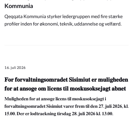
Kommunia
Qeqqata Kommunia styrker ledergruppen med fire stærke
profiler inden for økonomi, teknik, uddannelse og velfærd.
16. juli 2026
𝐅𝐨𝐫 𝐟𝐨𝐫𝐯𝐚𝐥𝐭𝐧𝐢𝐧𝐠𝐬𝐨𝐦𝐫𝐚𝐝𝐞𝐭 𝐒𝐢𝐬𝐢𝐦𝐢𝐮𝐭 𝐞𝐫 𝐦𝐮𝐥𝐢𝐠𝐡𝐞𝐝𝐞𝐧
𝐟𝐨𝐫 𝐚𝐭 𝐚𝐧𝐬𝐨𝐠𝐞 𝐨𝐦 𝐥𝐢𝐜𝐞𝐧𝐬 𝐭𝐢𝐥 𝐦𝐨𝐬𝐤𝐮𝐬𝐨𝐤𝐬𝐞𝐣𝐚𝐠𝐭 𝐚𝐛𝐧𝐞𝐭
𝐌𝐮𝐥𝐢𝐠𝐡𝐞𝐝𝐞𝐧 𝐟𝐨𝐫 𝐚𝐭 𝐚𝐧𝐬𝐨𝐠𝐞 𝐥𝐢𝐜𝐞𝐧𝐬 𝐭𝐢𝐥 𝐦𝐨𝐬𝐤𝐮𝐬𝐨𝐤𝐬𝐞𝐣𝐚𝐠𝐭 𝐢
𝐟𝐨𝐫𝐯𝐚𝐥𝐭𝐧𝐢𝐧𝐠𝐬𝐨𝐦𝐫𝐚𝐝𝐞𝐭 𝐒𝐢𝐬𝐢𝐦𝐢𝐮𝐭 𝐯𝐚𝐫𝐞𝐫 𝐟𝐫𝐞𝐦 𝐭𝐢𝐥 𝐝𝐞𝐧 𝟐𝟕. 𝐣𝐮𝐥𝐢 𝟐𝟎𝟐𝟔, 𝐤𝐥.
𝟏𝟓.𝟎𝟎. 𝐃𝐞𝐫 𝐞𝐫 𝐥𝐨𝐝𝐭𝐫𝐚𝐞𝐤𝐧𝐢𝐧𝐠 𝐭𝐢𝐫𝐬𝐝𝐚𝐠 𝟐𝟖. 𝐣𝐮𝐥𝐢 𝟐𝟎𝟐𝟔 𝐤𝐥. 𝟏𝟑.𝟎𝟎.