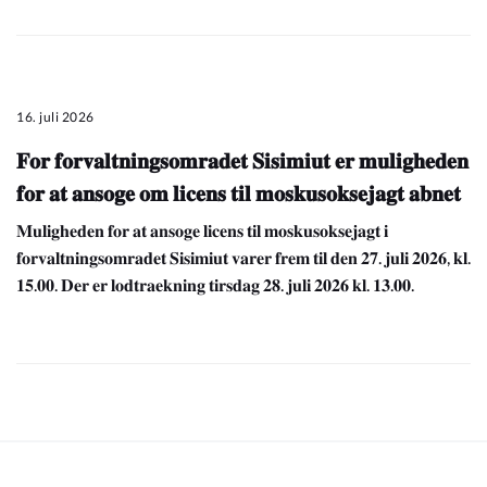
16. juli 2026
𝐅𝐨𝐫 𝐟𝐨𝐫𝐯𝐚𝐥𝐭𝐧𝐢𝐧𝐠𝐬𝐨𝐦𝐫𝐚𝐝𝐞𝐭 𝐒𝐢𝐬𝐢𝐦𝐢𝐮𝐭 𝐞𝐫 𝐦𝐮𝐥𝐢𝐠𝐡𝐞𝐝𝐞𝐧
𝐟𝐨𝐫 𝐚𝐭 𝐚𝐧𝐬𝐨𝐠𝐞 𝐨𝐦 𝐥𝐢𝐜𝐞𝐧𝐬 𝐭𝐢𝐥 𝐦𝐨𝐬𝐤𝐮𝐬𝐨𝐤𝐬𝐞𝐣𝐚𝐠𝐭 𝐚𝐛𝐧𝐞𝐭
𝐌𝐮𝐥𝐢𝐠𝐡𝐞𝐝𝐞𝐧 𝐟𝐨𝐫 𝐚𝐭 𝐚𝐧𝐬𝐨𝐠𝐞 𝐥𝐢𝐜𝐞𝐧𝐬 𝐭𝐢𝐥 𝐦𝐨𝐬𝐤𝐮𝐬𝐨𝐤𝐬𝐞𝐣𝐚𝐠𝐭 𝐢
𝐟𝐨𝐫𝐯𝐚𝐥𝐭𝐧𝐢𝐧𝐠𝐬𝐨𝐦𝐫𝐚𝐝𝐞𝐭 𝐒𝐢𝐬𝐢𝐦𝐢𝐮𝐭 𝐯𝐚𝐫𝐞𝐫 𝐟𝐫𝐞𝐦 𝐭𝐢𝐥 𝐝𝐞𝐧 𝟐𝟕. 𝐣𝐮𝐥𝐢 𝟐𝟎𝟐𝟔, 𝐤𝐥.
𝟏𝟓.𝟎𝟎. 𝐃𝐞𝐫 𝐞𝐫 𝐥𝐨𝐝𝐭𝐫𝐚𝐞𝐤𝐧𝐢𝐧𝐠 𝐭𝐢𝐫𝐬𝐝𝐚𝐠 𝟐𝟖. 𝐣𝐮𝐥𝐢 𝟐𝟎𝟐𝟔 𝐤𝐥. 𝟏𝟑.𝟎𝟎.