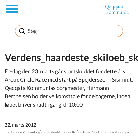
en
Borger
Erhverv
Verdens_haardeste_skiloeb_sk
Fredag den 23. marts går startskuddet for dette års
Politik
Arctic Circle Race med start på Spejdersøen i Sisimiut.
Qeqqata Kommunias borgmester, Hermann
Turisme
Berthelsen holder velkomsttale for deltagerne, inden
løbet bliver skudt i gang kl. 10:00.
Selvbetjening
22. marts 2012
Fredag den 23. marts går startskuddet for dette års Arctic Circle Race med start på