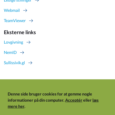
Webmail
TeamViewer
Eksterne links
Lovgivning
NemID
Sullissivik.gl
Denne side bruger cookies for at gemme nogle
informationer på din computer.
Acceptér
eller
læs
mere her
.