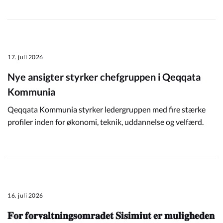
17. juli 2026
Nye ansigter styrker chefgruppen i Qeqqata
Kommunia
Qeqqata Kommunia styrker ledergruppen med fire stærke
profiler inden for økonomi, teknik, uddannelse og velfærd.
16. juli 2026
𝐅𝐨𝐫 𝐟𝐨𝐫𝐯𝐚𝐥𝐭𝐧𝐢𝐧𝐠𝐬𝐨𝐦𝐫𝐚𝐝𝐞𝐭 𝐒𝐢𝐬𝐢𝐦𝐢𝐮𝐭 𝐞𝐫 𝐦𝐮𝐥𝐢𝐠𝐡𝐞𝐝𝐞𝐧