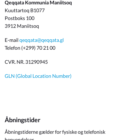
Qeqqata Kommunia Maniitsoq
Kuuttartoq B1077
Postboks 100
3912 Maniitsoq
E-mail
qeqqata@qeqqata.gl
Telefon (+299) 70 21 00
CVR. NR. 31290945
GLN (Global Location Number)
Åbningstider
Åbningstiderne gælder for fysiske og telefonisk
henvendelser.