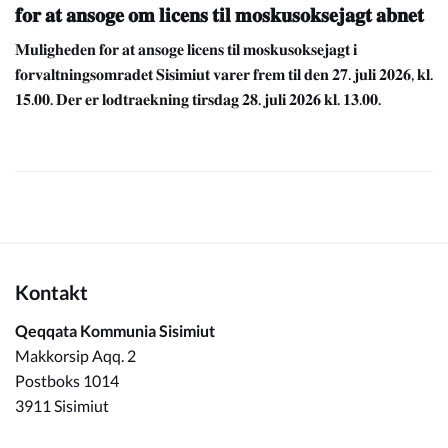
𝐟𝐨𝐫 𝐚𝐭 𝐚𝐧𝐬𝐨𝐠𝐞 𝐨𝐦 𝐥𝐢𝐜𝐞𝐧𝐬 𝐭𝐢𝐥 𝐦𝐨𝐬𝐤𝐮𝐬𝐨𝐤𝐬𝐞𝐣𝐚𝐠𝐭 𝐚𝐛𝐧𝐞𝐭
𝐌𝐮𝐥𝐢𝐠𝐡𝐞𝐝𝐞𝐧 𝐟𝐨𝐫 𝐚𝐭 𝐚𝐧𝐬𝐨𝐠𝐞 𝐥𝐢𝐜𝐞𝐧𝐬 𝐭𝐢𝐥 𝐦𝐨𝐬𝐤𝐮𝐬𝐨𝐤𝐬𝐞𝐣𝐚𝐠𝐭 𝐢
𝐟𝐨𝐫𝐯𝐚𝐥𝐭𝐧𝐢𝐧𝐠𝐬𝐨𝐦𝐫𝐚𝐝𝐞𝐭 𝐒𝐢𝐬𝐢𝐦𝐢𝐮𝐭 𝐯𝐚𝐫𝐞𝐫 𝐟𝐫𝐞𝐦 𝐭𝐢𝐥 𝐝𝐞𝐧 𝟐𝟕. 𝐣𝐮𝐥𝐢 𝟐𝟎𝟐𝟔, 𝐤𝐥.
𝟏𝟓.𝟎𝟎. 𝐃𝐞𝐫 𝐞𝐫 𝐥𝐨𝐝𝐭𝐫𝐚𝐞𝐤𝐧𝐢𝐧𝐠 𝐭𝐢𝐫𝐬𝐝𝐚𝐠 𝟐𝟖. 𝐣𝐮𝐥𝐢 𝟐𝟎𝟐𝟔 𝐤𝐥. 𝟏𝟑.𝟎𝟎.
Kontakt
Qeqqata Kommunia Sisimiut
Makkorsip Aqq. 2
Postboks 1014
3911 Sisimiut