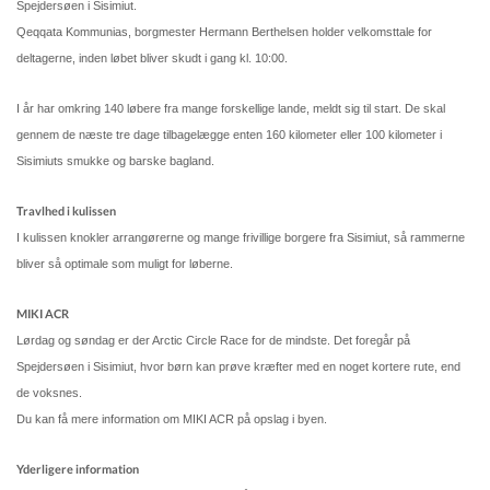
Kommuneplan
Spejdersøen i Sisimiut.
Qeqqata Kommunias, borgmester Hermann Berthelsen holder velkomsttale for
deltagerne, inden løbet bliver skudt i gang kl. 10:00.
Om Kommunen
I år har omkring 140 løbere fra mange forskellige lande, meldt sig til start. De skal
gennem de næste tre dage tilbagelægge enten 160 kilometer eller 100 kilometer i
Sisimiuts smukke og barske bagland.
Travlhed i kulissen
I kulissen knokler arrangørerne og mange frivillige borgere fra Sisimiut, så rammerne
bliver så optimale som muligt for løberne.
MIKI ACR
Lørdag og søndag er der Arctic Circle Race for de mindste. Det foregår på
Spejdersøen i Sisimiut, hvor børn kan prøve kræfter med en noget kortere rute, end
de voksnes.
Du kan få mere information om MIKI ACR på opslag i byen.
Yderligere information