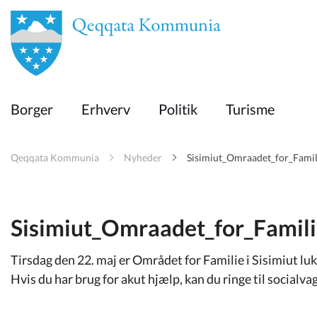
en
Borger
Borger
Erhverv
Politik
Turisme
Erhverv
Qeqqata Kommunia
Nyheder
Sisimiut_Omraadet_for_Famil
Politik
Turisme
Sisimiut_Omraadet_for_Famili
Tirsdag den 22. maj er Området for Familie i Sisimiut lu
Selvbetjening
Hvis du har brug for akut hjælp, kan du ringe til socialvag