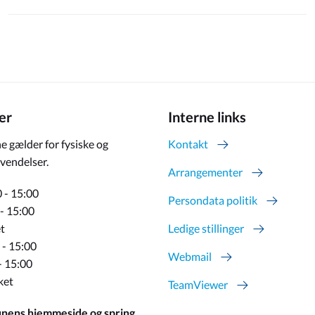
er
Interne links
e gælder for fysiske og
Kontakt
vendelser.
Arrangementer
 - 15:00
Persondata politik
 - 15:00
t
Ledige stillinger
 - 15:00
Webmail
- 15:00
ket
TeamViewer
ens hjemmeside og spring