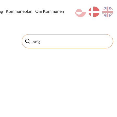
kl-GL
da
en
ng
Kommuneplan
Om Kommunen