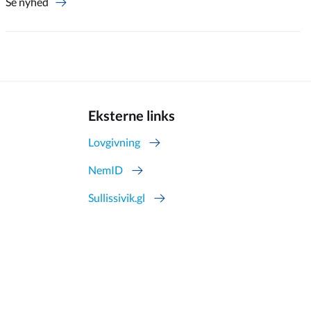
Se nyhed
Eksterne links
Lovgivning
NemID
Sullissivik.gl