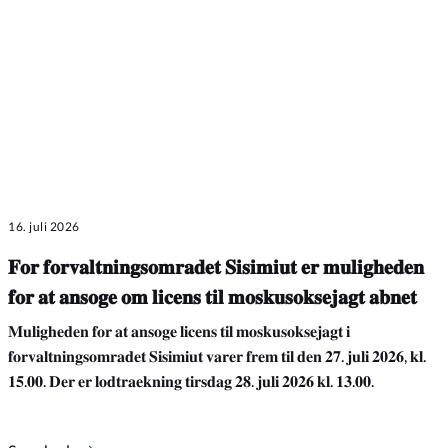
16. juli 2026
𝐅𝐨𝐫 𝐟𝐨𝐫𝐯𝐚𝐥𝐭𝐧𝐢𝐧𝐠𝐬𝐨𝐦𝐫𝐚𝐝𝐞𝐭 𝐒𝐢𝐬𝐢𝐦𝐢𝐮𝐭 𝐞𝐫 𝐦𝐮𝐥𝐢𝐠𝐡𝐞𝐝𝐞𝐧
𝐟𝐨𝐫 𝐚𝐭 𝐚𝐧𝐬𝐨𝐠𝐞 𝐨𝐦 𝐥𝐢𝐜𝐞𝐧𝐬 𝐭𝐢𝐥 𝐦𝐨𝐬𝐤𝐮𝐬𝐨𝐤𝐬𝐞𝐣𝐚𝐠𝐭 𝐚𝐛𝐧𝐞𝐭
𝐌𝐮𝐥𝐢𝐠𝐡𝐞𝐝𝐞𝐧 𝐟𝐨𝐫 𝐚𝐭 𝐚𝐧𝐬𝐨𝐠𝐞 𝐥𝐢𝐜𝐞𝐧𝐬 𝐭𝐢𝐥 𝐦𝐨𝐬𝐤𝐮𝐬𝐨𝐤𝐬𝐞𝐣𝐚𝐠𝐭 𝐢
𝐟𝐨𝐫𝐯𝐚𝐥𝐭𝐧𝐢𝐧𝐠𝐬𝐨𝐦𝐫𝐚𝐝𝐞𝐭 𝐒𝐢𝐬𝐢𝐦𝐢𝐮𝐭 𝐯𝐚𝐫𝐞𝐫 𝐟𝐫𝐞𝐦 𝐭𝐢𝐥 𝐝𝐞𝐧 𝟐𝟕. 𝐣𝐮𝐥𝐢 𝟐𝟎𝟐𝟔, 𝐤𝐥.
𝟏𝟓.𝟎𝟎. 𝐃𝐞𝐫 𝐞𝐫 𝐥𝐨𝐝𝐭𝐫𝐚𝐞𝐤𝐧𝐢𝐧𝐠 𝐭𝐢𝐫𝐬𝐝𝐚𝐠 𝟐𝟖. 𝐣𝐮𝐥𝐢 𝟐𝟎𝟐𝟔 𝐤𝐥. 𝟏𝟑.𝟎𝟎.