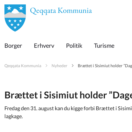
en
Borger
Borger
Erhverv
Politik
Turisme
Erhverv
Qeqqata Kommunia
Nyheder
Brættet i Sisimiut holder ”Da
Politik
Turisme
Brættet i Sisimiut holder ”Da
Fredag den 31. august kan du kigge forbi Brættet i Sisimi
Selvbetjening
lagkage.