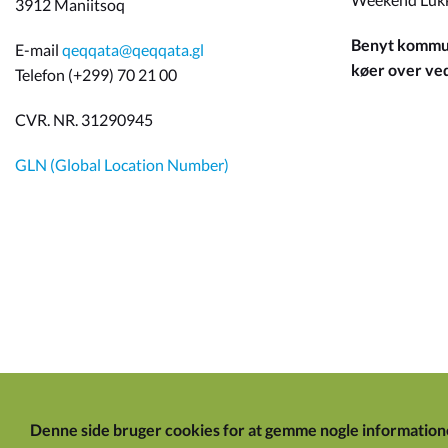
3912 Maniitsoq
Benyt kommun
E-mail
qeqqata@qeqqata.gl
køer over ved 
Telefon (+299) 70 21 00
CVR. NR. 31290945
GLN (Global Location Number)
Denne side bruger cookies for at gemme nogle information