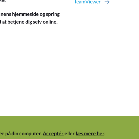
TeamViewer
ens hjemmeside og spring
at betjene dig selv online.
er på din computer.
Acceptér
eller
læs mere her
.