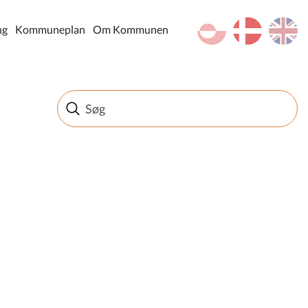
kl-GL
da
en
ng
Kommuneplan
Om Kommunen