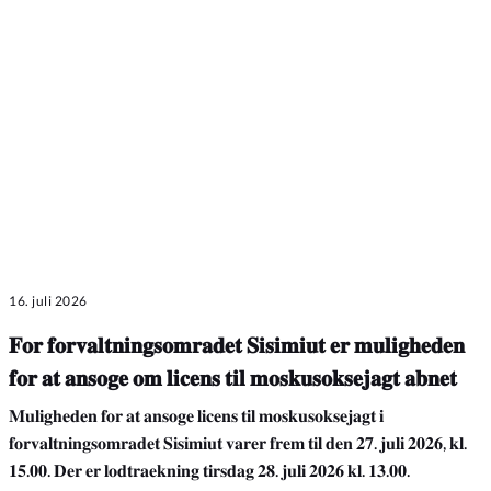
16. juli 2026
𝐅𝐨𝐫 𝐟𝐨𝐫𝐯𝐚𝐥𝐭𝐧𝐢𝐧𝐠𝐬𝐨𝐦𝐫𝐚𝐝𝐞𝐭 𝐒𝐢𝐬𝐢𝐦𝐢𝐮𝐭 𝐞𝐫 𝐦𝐮𝐥𝐢𝐠𝐡𝐞𝐝𝐞𝐧
𝐟𝐨𝐫 𝐚𝐭 𝐚𝐧𝐬𝐨𝐠𝐞 𝐨𝐦 𝐥𝐢𝐜𝐞𝐧𝐬 𝐭𝐢𝐥 𝐦𝐨𝐬𝐤𝐮𝐬𝐨𝐤𝐬𝐞𝐣𝐚𝐠𝐭 𝐚𝐛𝐧𝐞𝐭
𝐌𝐮𝐥𝐢𝐠𝐡𝐞𝐝𝐞𝐧 𝐟𝐨𝐫 𝐚𝐭 𝐚𝐧𝐬𝐨𝐠𝐞 𝐥𝐢𝐜𝐞𝐧𝐬 𝐭𝐢𝐥 𝐦𝐨𝐬𝐤𝐮𝐬𝐨𝐤𝐬𝐞𝐣𝐚𝐠𝐭 𝐢
𝐟𝐨𝐫𝐯𝐚𝐥𝐭𝐧𝐢𝐧𝐠𝐬𝐨𝐦𝐫𝐚𝐝𝐞𝐭 𝐒𝐢𝐬𝐢𝐦𝐢𝐮𝐭 𝐯𝐚𝐫𝐞𝐫 𝐟𝐫𝐞𝐦 𝐭𝐢𝐥 𝐝𝐞𝐧 𝟐𝟕. 𝐣𝐮𝐥𝐢 𝟐𝟎𝟐𝟔, 𝐤𝐥.
𝟏𝟓.𝟎𝟎. 𝐃𝐞𝐫 𝐞𝐫 𝐥𝐨𝐝𝐭𝐫𝐚𝐞𝐤𝐧𝐢𝐧𝐠 𝐭𝐢𝐫𝐬𝐝𝐚𝐠 𝟐𝟖. 𝐣𝐮𝐥𝐢 𝟐𝟎𝟐𝟔 𝐤𝐥. 𝟏𝟑.𝟎𝟎.