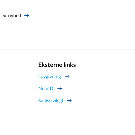
Se nyhed
Eksterne links
Lovgivning
NemID
Sullissivik.gl