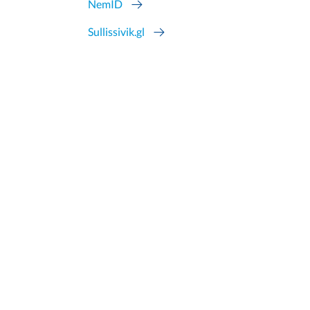
NemID
Sullissivik.gl