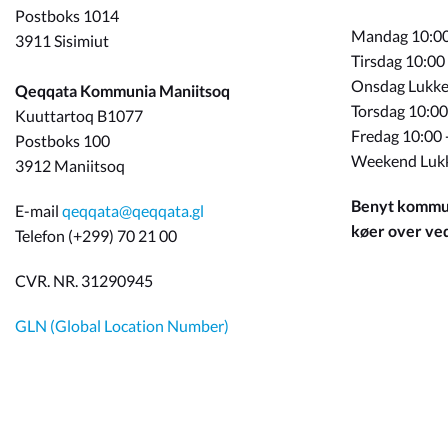
Postboks 1014
Mandag 10:00
3911 Sisimiut
Tirsdag 10:00
Onsdag Lukke
Qeqqata Kommunia Maniitsoq
Torsdag 10:00
Kuuttartoq B1077
Fredag 10:00 
Postboks 100
Weekend Luk
3912 Maniitsoq
Benyt kommun
E-mail
qeqqata@qeqqata.gl
køer over ved 
Telefon (+299) 70 21 00
CVR. NR. 31290945
GLN (Global Location Number)