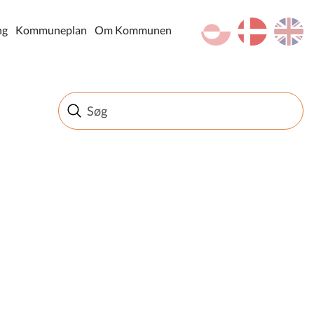
kl-GL
da
en
ng
Kommuneplan
Om Kommunen