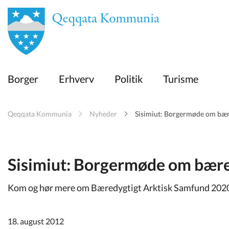
en
Borger
Borger
Erhverv
Politik
Turisme
Erhverv
Qeqqata Kommunia
Nyheder
Sisimiut: Borgermøde om bær
Politik
Turisme
Sisimiut: Borgermøde om bær
Kom og hør mere om Bæredygtigt Arktisk Samfund 2020 
Selvbetjening
18. august 2012