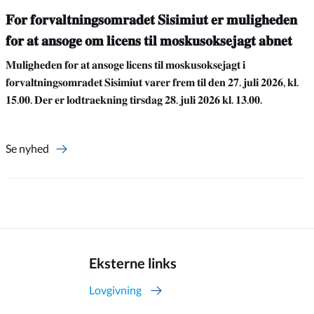
𝐅𝐨𝐫 𝐟𝐨𝐫𝐯𝐚𝐥𝐭𝐧𝐢𝐧𝐠𝐬𝐨𝐦𝐫𝐚𝐝𝐞𝐭 𝐒𝐢𝐬𝐢𝐦𝐢𝐮𝐭 𝐞𝐫 𝐦𝐮𝐥𝐢𝐠𝐡𝐞𝐝𝐞𝐧
𝐟𝐨𝐫 𝐚𝐭 𝐚𝐧𝐬𝐨𝐠𝐞 𝐨𝐦 𝐥𝐢𝐜𝐞𝐧𝐬 𝐭𝐢𝐥 𝐦𝐨𝐬𝐤𝐮𝐬𝐨𝐤𝐬𝐞𝐣𝐚𝐠𝐭 𝐚𝐛𝐧𝐞𝐭
𝐌𝐮𝐥𝐢𝐠𝐡𝐞𝐝𝐞𝐧 𝐟𝐨𝐫 𝐚𝐭 𝐚𝐧𝐬𝐨𝐠𝐞 𝐥𝐢𝐜𝐞𝐧𝐬 𝐭𝐢𝐥 𝐦𝐨𝐬𝐤𝐮𝐬𝐨𝐤𝐬𝐞𝐣𝐚𝐠𝐭 𝐢
𝐟𝐨𝐫𝐯𝐚𝐥𝐭𝐧𝐢𝐧𝐠𝐬𝐨𝐦𝐫𝐚𝐝𝐞𝐭 𝐒𝐢𝐬𝐢𝐦𝐢𝐮𝐭 𝐯𝐚𝐫𝐞𝐫 𝐟𝐫𝐞𝐦 𝐭𝐢𝐥 𝐝𝐞𝐧 𝟐𝟕. 𝐣𝐮𝐥𝐢 𝟐𝟎𝟐𝟔, 𝐤𝐥.
𝟏𝟓.𝟎𝟎. 𝐃𝐞𝐫 𝐞𝐫 𝐥𝐨𝐝𝐭𝐫𝐚𝐞𝐤𝐧𝐢𝐧𝐠 𝐭𝐢𝐫𝐬𝐝𝐚𝐠 𝟐𝟖. 𝐣𝐮𝐥𝐢 𝟐𝟎𝟐𝟔 𝐤𝐥. 𝟏𝟑.𝟎𝟎.
Se nyhed
Eksterne links
Lovgivning