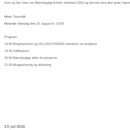
Kommuneplan
Kom og hør mere om Bæredygtigt Arktisk Samfund 2020 og byd ind med dine gode, bæred
Hvor:
Taseralik
Om Kommunen
Hvornår:
Mandag den 20. august kl. 19:00
Program:
19.00 Borgmesteren og VILLUM FONDEN orienterer om projektet
19.45 Kaffepause
20.00 Bæredygtige idéer fra borgerne
21.00 Afrapportering og afslutning
23. juli 2026