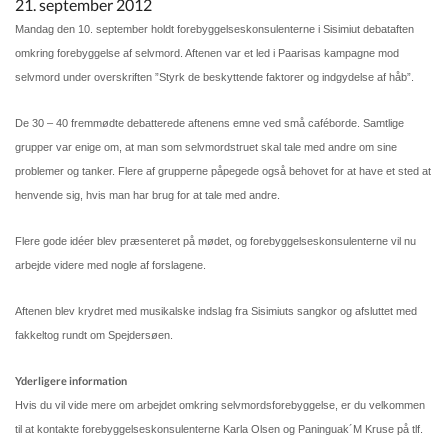
21. september 2012
Kommuneplan
Mandag den 10. september holdt forebyggelseskonsulenterne i Sisimiut debataften
omkring forebyggelse af selvmord. Aftenen var et led i Paarisas kampagne mod
Om Kommunen
selvmord under overskriften ”Styrk de beskyttende faktorer og indgydelse af håb”.
De 30 – 40 fremmødte debatterede aftenens emne ved små caféborde. Samtlige
grupper var enige om, at man som selvmordstruet skal tale med andre om sine
problemer og tanker. Flere af grupperne påpegede også behovet for at have et sted at
henvende sig, hvis man har brug for at tale med andre.
Flere gode idéer blev præsenteret på mødet, og forebyggelseskonsulenterne vil nu
arbejde videre med nogle af forslagene.
Aftenen blev krydret med musikalske indslag fra Sisimiuts sangkor og afsluttet med
fakkeltog rundt om Spejdersøen.
Yderligere information
Hvis du vil vide mere om arbejdet omkring selvmordsforebyggelse, er du velkommen
til at kontakte forebyggelseskonsulenterne Karla Olsen og Paninguak´M Kruse på tlf.