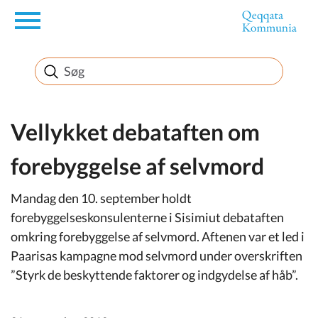
en
Borger
Erhverv
Vellykket debataften om
forebyggelse af selvmord
Politik
Mandag den 10. september holdt
Turisme
forebyggelseskonsulenterne i Sisimiut debataften
omkring forebyggelse af selvmord. Aftenen var et led i
Paarisas kampagne mod selvmord under overskriften
”Styrk de beskyttende faktorer og indgydelse af håb”.
Selvbetjening