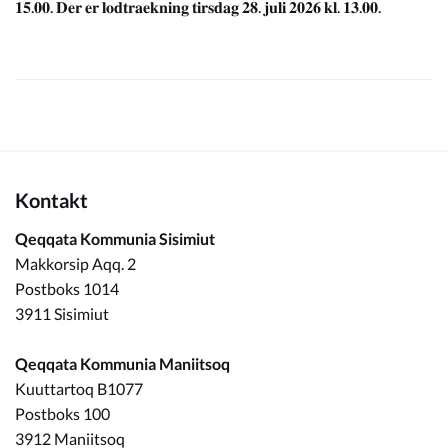
𝟏𝟓.𝟎𝟎. 𝐃𝐞𝐫 𝐞𝐫 𝐥𝐨𝐝𝐭𝐫𝐚𝐞𝐤𝐧𝐢𝐧𝐠 𝐭𝐢𝐫𝐬𝐝𝐚𝐠 𝟐𝟖. 𝐣𝐮𝐥𝐢 𝟐𝟎𝟐𝟔 𝐤𝐥. 𝟏𝟑.𝟎𝟎.
Kontakt
Qeqqata Kommunia Sisimiut
Makkorsip Aqq. 2
Postboks 1014
3911 Sisimiut
Qeqqata Kommunia Maniitsoq
Kuuttartoq B1077
Postboks 100
3912 Maniitsoq