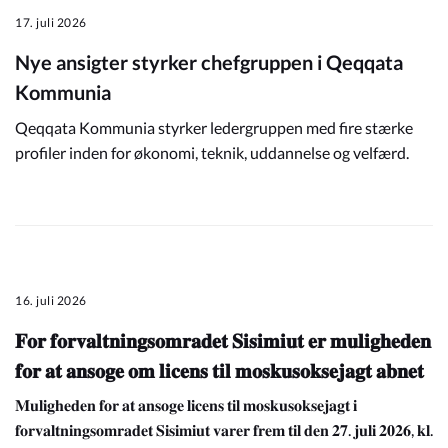
17. juli 2026
Nye ansigter styrker chefgruppen i Qeqqata
Kommunia
Qeqqata Kommunia styrker ledergruppen med fire stærke
profiler inden for økonomi, teknik, uddannelse og velfærd.
16. juli 2026
𝐅𝐨𝐫 𝐟𝐨𝐫𝐯𝐚𝐥𝐭𝐧𝐢𝐧𝐠𝐬𝐨𝐦𝐫𝐚𝐝𝐞𝐭 𝐒𝐢𝐬𝐢𝐦𝐢𝐮𝐭 𝐞𝐫 𝐦𝐮𝐥𝐢𝐠𝐡𝐞𝐝𝐞𝐧
𝐟𝐨𝐫 𝐚𝐭 𝐚𝐧𝐬𝐨𝐠𝐞 𝐨𝐦 𝐥𝐢𝐜𝐞𝐧𝐬 𝐭𝐢𝐥 𝐦𝐨𝐬𝐤𝐮𝐬𝐨𝐤𝐬𝐞𝐣𝐚𝐠𝐭 𝐚𝐛𝐧𝐞𝐭
𝐌𝐮𝐥𝐢𝐠𝐡𝐞𝐝𝐞𝐧 𝐟𝐨𝐫 𝐚𝐭 𝐚𝐧𝐬𝐨𝐠𝐞 𝐥𝐢𝐜𝐞𝐧𝐬 𝐭𝐢𝐥 𝐦𝐨𝐬𝐤𝐮𝐬𝐨𝐤𝐬𝐞𝐣𝐚𝐠𝐭 𝐢
𝐟𝐨𝐫𝐯𝐚𝐥𝐭𝐧𝐢𝐧𝐠𝐬𝐨𝐦𝐫𝐚𝐝𝐞𝐭 𝐒𝐢𝐬𝐢𝐦𝐢𝐮𝐭 𝐯𝐚𝐫𝐞𝐫 𝐟𝐫𝐞𝐦 𝐭𝐢𝐥 𝐝𝐞𝐧 𝟐𝟕. 𝐣𝐮𝐥𝐢 𝟐𝟎𝟐𝟔, 𝐤𝐥.