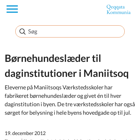
en
Borger
Erhverv
Børnehundeslæder til
daginstitutioner i Maniitsoq
Politik
Eleverne på Maniitsoqs Værkstedsskoler har
Turisme
fabrikeret børnehundeslæder og givet én til hver
daginstitution i byen. De tre værkstedsskoler har også
sørget for belysning i hele byens hovedgade op til jul.
Selvbetjening
19. december 2012