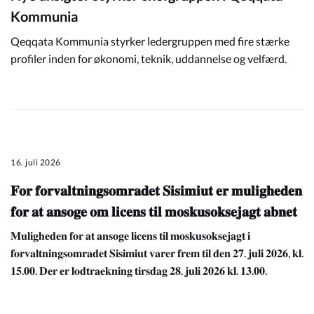
Kommunia
Qeqqata Kommunia styrker ledergruppen med fire stærke
profiler inden for økonomi, teknik, uddannelse og velfærd.
16. juli 2026
𝐅𝐨𝐫 𝐟𝐨𝐫𝐯𝐚𝐥𝐭𝐧𝐢𝐧𝐠𝐬𝐨𝐦𝐫𝐚𝐝𝐞𝐭 𝐒𝐢𝐬𝐢𝐦𝐢𝐮𝐭 𝐞𝐫 𝐦𝐮𝐥𝐢𝐠𝐡𝐞𝐝𝐞𝐧
𝐟𝐨𝐫 𝐚𝐭 𝐚𝐧𝐬𝐨𝐠𝐞 𝐨𝐦 𝐥𝐢𝐜𝐞𝐧𝐬 𝐭𝐢𝐥 𝐦𝐨𝐬𝐤𝐮𝐬𝐨𝐤𝐬𝐞𝐣𝐚𝐠𝐭 𝐚𝐛𝐧𝐞𝐭
𝐌𝐮𝐥𝐢𝐠𝐡𝐞𝐝𝐞𝐧 𝐟𝐨𝐫 𝐚𝐭 𝐚𝐧𝐬𝐨𝐠𝐞 𝐥𝐢𝐜𝐞𝐧𝐬 𝐭𝐢𝐥 𝐦𝐨𝐬𝐤𝐮𝐬𝐨𝐤𝐬𝐞𝐣𝐚𝐠𝐭 𝐢
𝐟𝐨𝐫𝐯𝐚𝐥𝐭𝐧𝐢𝐧𝐠𝐬𝐨𝐦𝐫𝐚𝐝𝐞𝐭 𝐒𝐢𝐬𝐢𝐦𝐢𝐮𝐭 𝐯𝐚𝐫𝐞𝐫 𝐟𝐫𝐞𝐦 𝐭𝐢𝐥 𝐝𝐞𝐧 𝟐𝟕. 𝐣𝐮𝐥𝐢 𝟐𝟎𝟐𝟔, 𝐤𝐥.
𝟏𝟓.𝟎𝟎. 𝐃𝐞𝐫 𝐞𝐫 𝐥𝐨𝐝𝐭𝐫𝐚𝐞𝐤𝐧𝐢𝐧𝐠 𝐭𝐢𝐫𝐬𝐝𝐚𝐠 𝟐𝟖. 𝐣𝐮𝐥𝐢 𝟐𝟎𝟐𝟔 𝐤𝐥. 𝟏𝟑.𝟎𝟎.