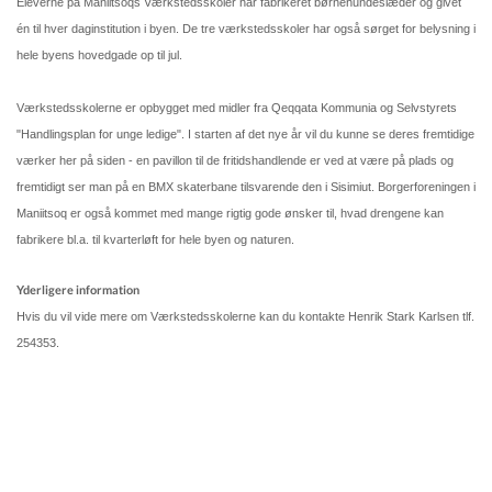
Eleverne på Maniitsoqs Værkstedsskoler har fabrikeret børnehundeslæder og givet
Kommuneplan
én til hver daginstitution i byen. De tre værkstedsskoler har også sørget for belysning i
hele byens hovedgade op til jul.
Om Kommunen
Værkstedsskolerne er opbygget med midler fra Qeqqata Kommunia og Selvstyrets
"Handlingsplan for unge ledige". I starten af det nye år vil du kunne se deres fremtidige
værker her på siden - en pavillon til de fritidshandlende er ved at være på plads og
fremtidigt ser man på en BMX skaterbane tilsvarende den i Sisimiut. Borgerforeningen i
Maniitsoq er også kommet med mange rigtig gode ønsker til, hvad drengene kan
fabrikere bl.a. til kvarterløft for hele byen og naturen.
Yderligere information
Hvis du vil vide mere om Værkstedsskolerne kan du kontakte Henrik Stark Karlsen tlf.
254353.