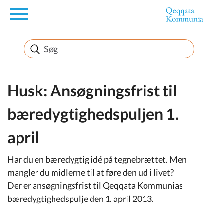
en
Borger
Erhverv
Husk: Ansøgningsfrist til
bæredygtighedspuljen 1.
Politik
april
Turisme
Har du en bæredygtig idé på tegnebrættet. Men
mangler du midlerne til at føre den ud i livet?
Der er ansøgningsfrist til Qeqqata Kommunias
Selvbetjening
bæredygtighedspulje den 1. april 2013.