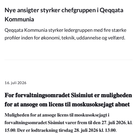
Nye ansigter styrker chefgruppen i Qeqqata
Kommunia
Qeqqata Kommunia styrker ledergruppen med fire stærke
profiler inden for økonomi, teknik, uddannelse og velfærd.
16. juli 2026
𝐅𝐨𝐫 𝐟𝐨𝐫𝐯𝐚𝐥𝐭𝐧𝐢𝐧𝐠𝐬𝐨𝐦𝐫𝐚𝐝𝐞𝐭 𝐒𝐢𝐬𝐢𝐦𝐢𝐮𝐭 𝐞𝐫 𝐦𝐮𝐥𝐢𝐠𝐡𝐞𝐝𝐞𝐧
𝐟𝐨𝐫 𝐚𝐭 𝐚𝐧𝐬𝐨𝐠𝐞 𝐨𝐦 𝐥𝐢𝐜𝐞𝐧𝐬 𝐭𝐢𝐥 𝐦𝐨𝐬𝐤𝐮𝐬𝐨𝐤𝐬𝐞𝐣𝐚𝐠𝐭 𝐚𝐛𝐧𝐞𝐭
𝐌𝐮𝐥𝐢𝐠𝐡𝐞𝐝𝐞𝐧 𝐟𝐨𝐫 𝐚𝐭 𝐚𝐧𝐬𝐨𝐠𝐞 𝐥𝐢𝐜𝐞𝐧𝐬 𝐭𝐢𝐥 𝐦𝐨𝐬𝐤𝐮𝐬𝐨𝐤𝐬𝐞𝐣𝐚𝐠𝐭 𝐢
𝐟𝐨𝐫𝐯𝐚𝐥𝐭𝐧𝐢𝐧𝐠𝐬𝐨𝐦𝐫𝐚𝐝𝐞𝐭 𝐒𝐢𝐬𝐢𝐦𝐢𝐮𝐭 𝐯𝐚𝐫𝐞𝐫 𝐟𝐫𝐞𝐦 𝐭𝐢𝐥 𝐝𝐞𝐧 𝟐𝟕. 𝐣𝐮𝐥𝐢 𝟐𝟎𝟐𝟔, 𝐤𝐥.
𝟏𝟓.𝟎𝟎. 𝐃𝐞𝐫 𝐞𝐫 𝐥𝐨𝐝𝐭𝐫𝐚𝐞𝐤𝐧𝐢𝐧𝐠 𝐭𝐢𝐫𝐬𝐝𝐚𝐠 𝟐𝟖. 𝐣𝐮𝐥𝐢 𝟐𝟎𝟐𝟔 𝐤𝐥. 𝟏𝟑.𝟎𝟎.