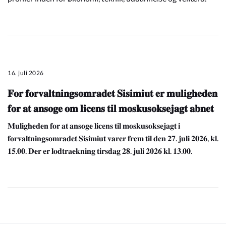
16. juli 2026
𝐅𝐨𝐫 𝐟𝐨𝐫𝐯𝐚𝐥𝐭𝐧𝐢𝐧𝐠𝐬𝐨𝐦𝐫𝐚𝐝𝐞𝐭 𝐒𝐢𝐬𝐢𝐦𝐢𝐮𝐭 𝐞𝐫 𝐦𝐮𝐥𝐢𝐠𝐡𝐞𝐝𝐞𝐧
𝐟𝐨𝐫 𝐚𝐭 𝐚𝐧𝐬𝐨𝐠𝐞 𝐨𝐦 𝐥𝐢𝐜𝐞𝐧𝐬 𝐭𝐢𝐥 𝐦𝐨𝐬𝐤𝐮𝐬𝐨𝐤𝐬𝐞𝐣𝐚𝐠𝐭 𝐚𝐛𝐧𝐞𝐭
𝐌𝐮𝐥𝐢𝐠𝐡𝐞𝐝𝐞𝐧 𝐟𝐨𝐫 𝐚𝐭 𝐚𝐧𝐬𝐨𝐠𝐞 𝐥𝐢𝐜𝐞𝐧𝐬 𝐭𝐢𝐥 𝐦𝐨𝐬𝐤𝐮𝐬𝐨𝐤𝐬𝐞𝐣𝐚𝐠𝐭 𝐢
𝐟𝐨𝐫𝐯𝐚𝐥𝐭𝐧𝐢𝐧𝐠𝐬𝐨𝐦𝐫𝐚𝐝𝐞𝐭 𝐒𝐢𝐬𝐢𝐦𝐢𝐮𝐭 𝐯𝐚𝐫𝐞𝐫 𝐟𝐫𝐞𝐦 𝐭𝐢𝐥 𝐝𝐞𝐧 𝟐𝟕. 𝐣𝐮𝐥𝐢 𝟐𝟎𝟐𝟔, 𝐤𝐥.
𝟏𝟓.𝟎𝟎. 𝐃𝐞𝐫 𝐞𝐫 𝐥𝐨𝐝𝐭𝐫𝐚𝐞𝐤𝐧𝐢𝐧𝐠 𝐭𝐢𝐫𝐬𝐝𝐚𝐠 𝟐𝟖. 𝐣𝐮𝐥𝐢 𝟐𝟎𝟐𝟔 𝐤𝐥. 𝟏𝟑.𝟎𝟎.