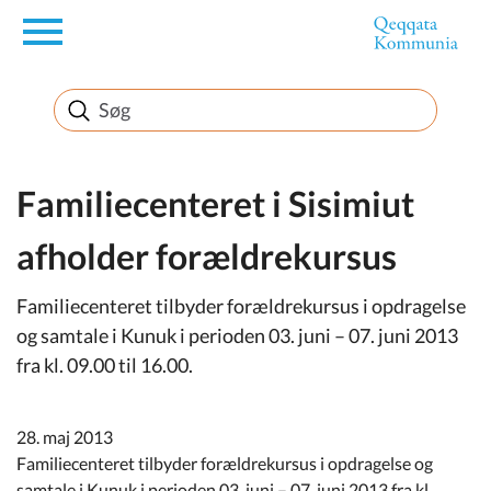
en
Borger
Erhverv
Familiecenteret i Sisimiut
afholder forældrekursus
Politik
Familiecenteret tilbyder forældrekursus i opdragelse
Turisme
og samtale i Kunuk i perioden 03. juni – 07. juni 2013
fra kl. 09.00 til 16.00.
Selvbetjening
28. maj 2013
Familiecenteret tilbyder forældrekursus i opdragelse og
samtale i Kunuk i perioden 03. juni – 07. juni 2013 fra kl.