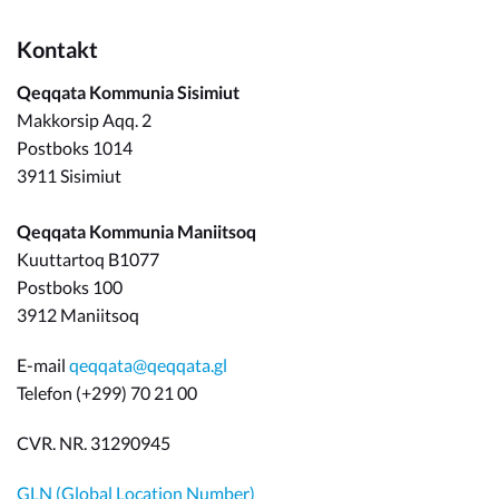
Kontakt
Qeqqata Kommunia Sisimiut
Makkorsip Aqq. 2
Postboks 1014
3911 Sisimiut
Qeqqata Kommunia Maniitsoq
Kuuttartoq B1077
Postboks 100
3912 Maniitsoq
E-mail
qeqqata@qeqqata.gl
Telefon (+299) 70 21 00
CVR. NR. 31290945
GLN (Global Location Number)