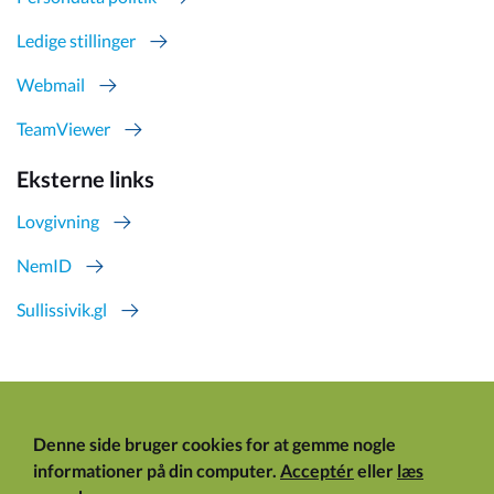
Ledige stillinger
Webmail
TeamViewer
Eksterne links
Lovgivning
NemID
Sullissivik.gl
Denne side bruger cookies for at gemme nogle
informationer på din computer.
Acceptér
eller
læs