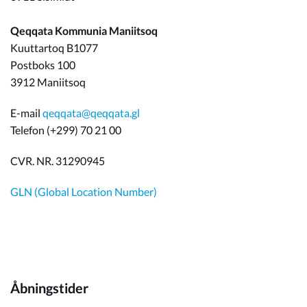
Qeqqata Kommunia Maniitsoq
Kuuttartoq B1077
Postboks 100
3912 Maniitsoq
E-mail
qeqqata@qeqqata.gl
Telefon (+299) 70 21 00
CVR. NR. 31290945
GLN (Global Location Number)
Åbningstider