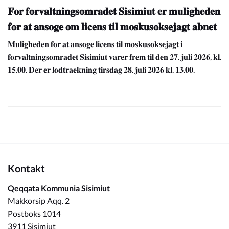
𝐅𝐨𝐫 𝐟𝐨𝐫𝐯𝐚𝐥𝐭𝐧𝐢𝐧𝐠𝐬𝐨𝐦𝐫𝐚𝐝𝐞𝐭 𝐒𝐢𝐬𝐢𝐦𝐢𝐮𝐭 𝐞𝐫 𝐦𝐮𝐥𝐢𝐠𝐡𝐞𝐝𝐞𝐧
𝐟𝐨𝐫 𝐚𝐭 𝐚𝐧𝐬𝐨𝐠𝐞 𝐨𝐦 𝐥𝐢𝐜𝐞𝐧𝐬 𝐭𝐢𝐥 𝐦𝐨𝐬𝐤𝐮𝐬𝐨𝐤𝐬𝐞𝐣𝐚𝐠𝐭 𝐚𝐛𝐧𝐞𝐭
𝐌𝐮𝐥𝐢𝐠𝐡𝐞𝐝𝐞𝐧 𝐟𝐨𝐫 𝐚𝐭 𝐚𝐧𝐬𝐨𝐠𝐞 𝐥𝐢𝐜𝐞𝐧𝐬 𝐭𝐢𝐥 𝐦𝐨𝐬𝐤𝐮𝐬𝐨𝐤𝐬𝐞𝐣𝐚𝐠𝐭 𝐢
𝐟𝐨𝐫𝐯𝐚𝐥𝐭𝐧𝐢𝐧𝐠𝐬𝐨𝐦𝐫𝐚𝐝𝐞𝐭 𝐒𝐢𝐬𝐢𝐦𝐢𝐮𝐭 𝐯𝐚𝐫𝐞𝐫 𝐟𝐫𝐞𝐦 𝐭𝐢𝐥 𝐝𝐞𝐧 𝟐𝟕. 𝐣𝐮𝐥𝐢 𝟐𝟎𝟐𝟔, 𝐤𝐥.
𝟏𝟓.𝟎𝟎. 𝐃𝐞𝐫 𝐞𝐫 𝐥𝐨𝐝𝐭𝐫𝐚𝐞𝐤𝐧𝐢𝐧𝐠 𝐭𝐢𝐫𝐬𝐝𝐚𝐠 𝟐𝟖. 𝐣𝐮𝐥𝐢 𝟐𝟎𝟐𝟔 𝐤𝐥. 𝟏𝟑.𝟎𝟎.
Kontakt
Qeqqata Kommunia Sisimiut
Makkorsip Aqq. 2
Postboks 1014
3911 Sisimiut