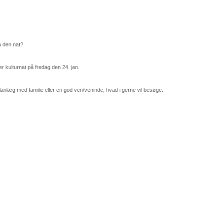
a den nat?
r kulturnat på fredag den 24. jan.
læg med familie eller en god ven/veninde, hvad i gerne vil besøge.