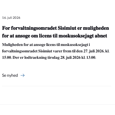
16. juli 2026
𝐅𝐨𝐫 𝐟𝐨𝐫𝐯𝐚𝐥𝐭𝐧𝐢𝐧𝐠𝐬𝐨𝐦𝐫𝐚𝐝𝐞𝐭 𝐒𝐢𝐬𝐢𝐦𝐢𝐮𝐭 𝐞𝐫 𝐦𝐮𝐥𝐢𝐠𝐡𝐞𝐝𝐞𝐧
𝐟𝐨𝐫 𝐚𝐭 𝐚𝐧𝐬𝐨𝐠𝐞 𝐨𝐦 𝐥𝐢𝐜𝐞𝐧𝐬 𝐭𝐢𝐥 𝐦𝐨𝐬𝐤𝐮𝐬𝐨𝐤𝐬𝐞𝐣𝐚𝐠𝐭 𝐚𝐛𝐧𝐞𝐭
𝐌𝐮𝐥𝐢𝐠𝐡𝐞𝐝𝐞𝐧 𝐟𝐨𝐫 𝐚𝐭 𝐚𝐧𝐬𝐨𝐠𝐞 𝐥𝐢𝐜𝐞𝐧𝐬 𝐭𝐢𝐥 𝐦𝐨𝐬𝐤𝐮𝐬𝐨𝐤𝐬𝐞𝐣𝐚𝐠𝐭 𝐢
𝐟𝐨𝐫𝐯𝐚𝐥𝐭𝐧𝐢𝐧𝐠𝐬𝐨𝐦𝐫𝐚𝐝𝐞𝐭 𝐒𝐢𝐬𝐢𝐦𝐢𝐮𝐭 𝐯𝐚𝐫𝐞𝐫 𝐟𝐫𝐞𝐦 𝐭𝐢𝐥 𝐝𝐞𝐧 𝟐𝟕. 𝐣𝐮𝐥𝐢 𝟐𝟎𝟐𝟔, 𝐤𝐥.
𝟏𝟓.𝟎𝟎. 𝐃𝐞𝐫 𝐞𝐫 𝐥𝐨𝐝𝐭𝐫𝐚𝐞𝐤𝐧𝐢𝐧𝐠 𝐭𝐢𝐫𝐬𝐝𝐚𝐠 𝟐𝟖. 𝐣𝐮𝐥𝐢 𝟐𝟎𝟐𝟔 𝐤𝐥. 𝟏𝟑.𝟎𝟎.
Se nyhed