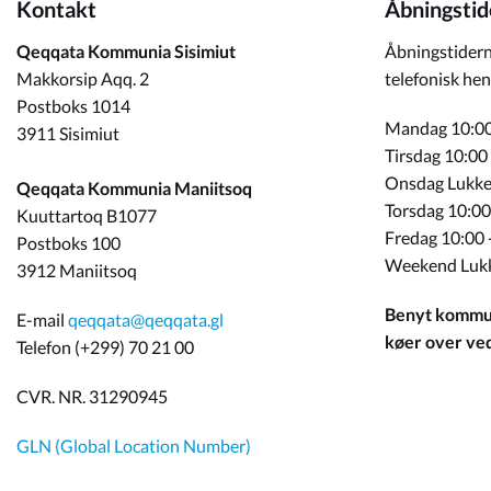
Kontakt
Åbningstid
Qeqqata Kommunia Sisimiut
Åbningstidern
Makkorsip Aqq. 2
telefonisk hen
Postboks 1014
Mandag 10:00
3911 Sisimiut
Tirsdag 10:00
Onsdag Lukke
Qeqqata Kommunia Maniitsoq
Torsdag 10:00
Kuuttartoq B1077
Fredag 10:00 
Postboks 100
Weekend Luk
3912 Maniitsoq
Benyt kommun
E-mail
qeqqata@qeqqata.gl
køer over ved 
Telefon (+299) 70 21 00
CVR. NR. 31290945
GLN (Global Location Number)