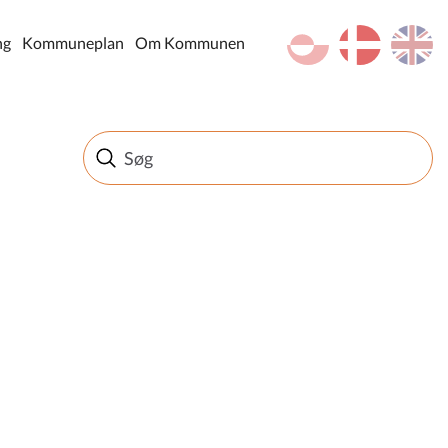
kl-GL
da
en
ng
Kommuneplan
Om Kommunen