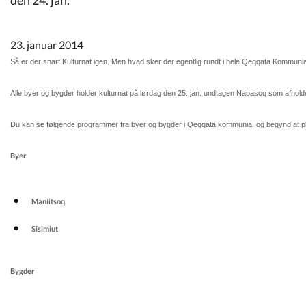
Kommuneplan
23. januar 2014
Om Kommunen
Så er der snart Kulturnat igen. Men hvad sker der egentlig rundt i hele Qeqqata Kommuni
Alle byer og bygder holder kulturnat på lørdag den 25. jan. undtagen Napasoq som afholde
Du kan se følgende programmer fra byer og bygder i Qeqqata kommunia, og begynd at plan
Byer
Maniitsoq
Sisimiut
Bygder