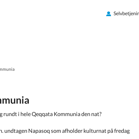
Selvbetjeni
ommunia
mmunia
lig rundt i hele Qeqqata Kommunia den nat?
jan. undtagen Napasoq som afholder kulturnat på fredag