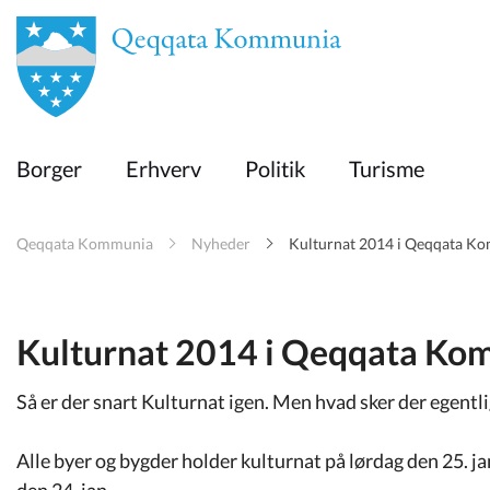
en
Borger
Borger
Erhverv
Politik
Turisme
Erhverv
Qeqqata Kommunia
Nyheder
Kulturnat 2014 i Qeqqata K
Politik
Turisme
Kulturnat 2014 i Qeqqata Ko
Så er der snart Kulturnat igen. Men hvad sker der egent
Selvbetjening
Alle byer og bygder holder kulturnat på lørdag den 25. 
den 24. jan.