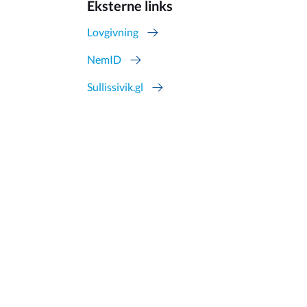
Eksterne links
Lovgivning
NemID
Sullissivik.gl