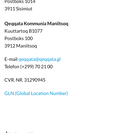
Postboks 1014
3911 Sisimiut
Qeqqata Kommunia Maniitsoq
Kuuttartoq B1077
Postboks 100
3912 Maniitsoq
E-mail
qeqqata@qeqqata.gl
Telefon (+299) 70 21 00
CVR. NR. 31290945
GLN (Global Location Number)