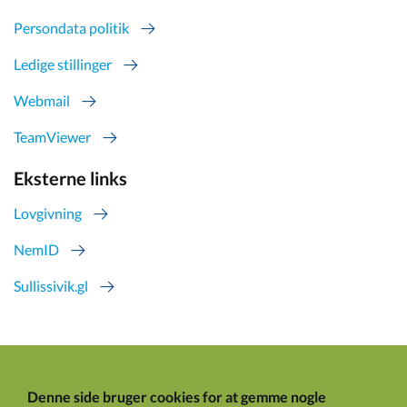
Persondata politik
Ledige stillinger
Webmail
TeamViewer
Eksterne links
Lovgivning
NemID
Sullissivik.gl
Denne side bruger cookies for at gemme nogle