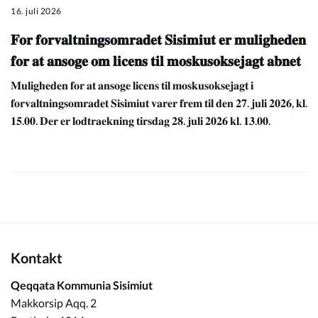
16. juli 2026
𝐅𝐨𝐫 𝐟𝐨𝐫𝐯𝐚𝐥𝐭𝐧𝐢𝐧𝐠𝐬𝐨𝐦𝐫𝐚𝐝𝐞𝐭 𝐒𝐢𝐬𝐢𝐦𝐢𝐮𝐭 𝐞𝐫 𝐦𝐮𝐥𝐢𝐠𝐡𝐞𝐝𝐞𝐧
𝐟𝐨𝐫 𝐚𝐭 𝐚𝐧𝐬𝐨𝐠𝐞 𝐨𝐦 𝐥𝐢𝐜𝐞𝐧𝐬 𝐭𝐢𝐥 𝐦𝐨𝐬𝐤𝐮𝐬𝐨𝐤𝐬𝐞𝐣𝐚𝐠𝐭 𝐚𝐛𝐧𝐞𝐭
𝐌𝐮𝐥𝐢𝐠𝐡𝐞𝐝𝐞𝐧 𝐟𝐨𝐫 𝐚𝐭 𝐚𝐧𝐬𝐨𝐠𝐞 𝐥𝐢𝐜𝐞𝐧𝐬 𝐭𝐢𝐥 𝐦𝐨𝐬𝐤𝐮𝐬𝐨𝐤𝐬𝐞𝐣𝐚𝐠𝐭 𝐢
𝐟𝐨𝐫𝐯𝐚𝐥𝐭𝐧𝐢𝐧𝐠𝐬𝐨𝐦𝐫𝐚𝐝𝐞𝐭 𝐒𝐢𝐬𝐢𝐦𝐢𝐮𝐭 𝐯𝐚𝐫𝐞𝐫 𝐟𝐫𝐞𝐦 𝐭𝐢𝐥 𝐝𝐞𝐧 𝟐𝟕. 𝐣𝐮𝐥𝐢 𝟐𝟎𝟐𝟔, 𝐤𝐥.
𝟏𝟓.𝟎𝟎. 𝐃𝐞𝐫 𝐞𝐫 𝐥𝐨𝐝𝐭𝐫𝐚𝐞𝐤𝐧𝐢𝐧𝐠 𝐭𝐢𝐫𝐬𝐝𝐚𝐠 𝟐𝟖. 𝐣𝐮𝐥𝐢 𝟐𝟎𝟐𝟔 𝐤𝐥. 𝟏𝟑.𝟎𝟎.
Kontakt
Qeqqata Kommunia Sisimiut
Makkorsip Aqq. 2