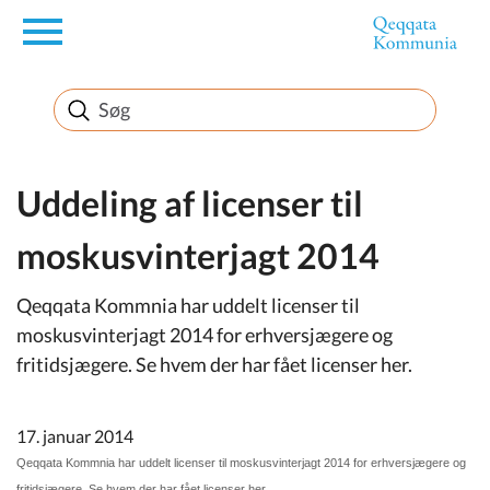
en
Borger
Erhverv
Uddeling af licenser til
moskusvinterjagt 2014
Politik
Qeqqata Kommnia har uddelt licenser til
Turisme
moskusvinterjagt 2014 for erhversjægere og
fritidsjægere. Se hvem der har fået licenser her.
Selvbetjening
17. januar 2014
Qeqqata Kommnia har uddelt licenser til moskusvinterjagt 2014 for erhversjægere og
fritidsjægere. Se hvem der har fået licenser her.