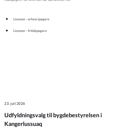
Kommuneplan
Licenser - erhversjægere
Om Kommunen
Licenser - fritidsjægere
23. juli 2026
Udfyldningsvalg til bygdebestyrelsen i
Kangerlussuaq