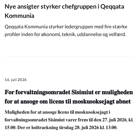
Nye ansigter styrker chefgruppen i Qeqqata
Kommunia
Qeqqata Kommunia styrker ledergruppen med fire stærke
profiler inden for økonomi, teknik, uddannelse og velfærd.
16. juli 2026
𝐅𝐨𝐫 𝐟𝐨𝐫𝐯𝐚𝐥𝐭𝐧𝐢𝐧𝐠𝐬𝐨𝐦𝐫𝐚𝐝𝐞𝐭 𝐒𝐢𝐬𝐢𝐦𝐢𝐮𝐭 𝐞𝐫 𝐦𝐮𝐥𝐢𝐠𝐡𝐞𝐝𝐞𝐧
𝐟𝐨𝐫 𝐚𝐭 𝐚𝐧𝐬𝐨𝐠𝐞 𝐨𝐦 𝐥𝐢𝐜𝐞𝐧𝐬 𝐭𝐢𝐥 𝐦𝐨𝐬𝐤𝐮𝐬𝐨𝐤𝐬𝐞𝐣𝐚𝐠𝐭 𝐚𝐛𝐧𝐞𝐭
𝐌𝐮𝐥𝐢𝐠𝐡𝐞𝐝𝐞𝐧 𝐟𝐨𝐫 𝐚𝐭 𝐚𝐧𝐬𝐨𝐠𝐞 𝐥𝐢𝐜𝐞𝐧𝐬 𝐭𝐢𝐥 𝐦𝐨𝐬𝐤𝐮𝐬𝐨𝐤𝐬𝐞𝐣𝐚𝐠𝐭 𝐢
𝐟𝐨𝐫𝐯𝐚𝐥𝐭𝐧𝐢𝐧𝐠𝐬𝐨𝐦𝐫𝐚𝐝𝐞𝐭 𝐒𝐢𝐬𝐢𝐦𝐢𝐮𝐭 𝐯𝐚𝐫𝐞𝐫 𝐟𝐫𝐞𝐦 𝐭𝐢𝐥 𝐝𝐞𝐧 𝟐𝟕. 𝐣𝐮𝐥𝐢 𝟐𝟎𝟐𝟔, 𝐤𝐥.
𝟏𝟓.𝟎𝟎. 𝐃𝐞𝐫 𝐞𝐫 𝐥𝐨𝐝𝐭𝐫𝐚𝐞𝐤𝐧𝐢𝐧𝐠 𝐭𝐢𝐫𝐬𝐝𝐚𝐠 𝟐𝟖. 𝐣𝐮𝐥𝐢 𝟐𝟎𝟐𝟔 𝐤𝐥. 𝟏𝟑.𝟎𝟎.