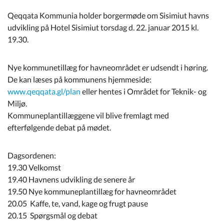
Kommuneplan
Qeqqata Kommunia holder borgermøde om Sisimiut havns
udvikling på Hotel Sisimiut torsdag d. 22. januar 2015 kl.
Om Kommunen
19.30.
Nye kommunetillæg for havneområdet er udsendt i høring.
De kan læses på kommunens hjemmeside:
www.qeqqata.gl/plan
eller hentes i Området for Teknik- og
Miljø.
Kommuneplantillæggene vil blive fremlagt med
efterfølgende debat på mødet.
Dagsordenen:
19.30 Velkomst
19.40 Havnens udvikling de senere år
19.50 Nye kommuneplantillæg for havneområdet
20.05 Kaffe, te, vand, kage og frugt pause
20.15 Spørgsmål og debat