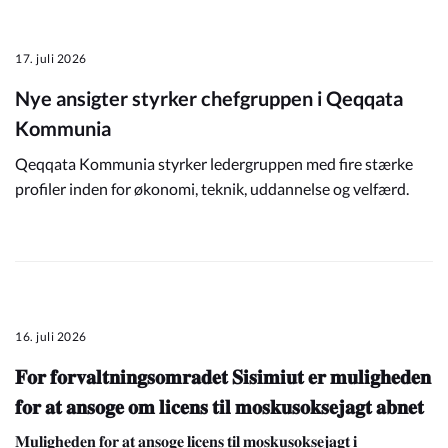
17. juli 2026
Nye ansigter styrker chefgruppen i Qeqqata
Kommunia
Qeqqata Kommunia styrker ledergruppen med fire stærke
profiler inden for økonomi, teknik, uddannelse og velfærd.
16. juli 2026
𝐅𝐨𝐫 𝐟𝐨𝐫𝐯𝐚𝐥𝐭𝐧𝐢𝐧𝐠𝐬𝐨𝐦𝐫𝐚𝐝𝐞𝐭 𝐒𝐢𝐬𝐢𝐦𝐢𝐮𝐭 𝐞𝐫 𝐦𝐮𝐥𝐢𝐠𝐡𝐞𝐝𝐞𝐧
𝐟𝐨𝐫 𝐚𝐭 𝐚𝐧𝐬𝐨𝐠𝐞 𝐨𝐦 𝐥𝐢𝐜𝐞𝐧𝐬 𝐭𝐢𝐥 𝐦𝐨𝐬𝐤𝐮𝐬𝐨𝐤𝐬𝐞𝐣𝐚𝐠𝐭 𝐚𝐛𝐧𝐞𝐭
𝐌𝐮𝐥𝐢𝐠𝐡𝐞𝐝𝐞𝐧 𝐟𝐨𝐫 𝐚𝐭 𝐚𝐧𝐬𝐨𝐠𝐞 𝐥𝐢𝐜𝐞𝐧𝐬 𝐭𝐢𝐥 𝐦𝐨𝐬𝐤𝐮𝐬𝐨𝐤𝐬𝐞𝐣𝐚𝐠𝐭 𝐢