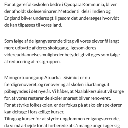
For at gøre folkeskolen bedre i Qeqqata Kommunia, bliver
der afholdt skoleseminarer. Metoder til dels i Indien og
England bliver undersøgt, ligesom det undersøges hvorvidt
de kan tilpasses til vores land.
Som følge af de igangværende tiltag vil vores elever få langt
mere udbytte af deres skolegang, ligesom deres
videreuddannelsesmuligheder betydeligt vil øges som følge
af reducering af restgruppen.
Minngortuunnguup Atuarfia i Sisimiut er nu
færdigrenoveret, og renovering af skolen i Sarfannguit
påbegyndes i det nye år. Vi håber, at Naalakkersuisut vil sørge
for, at vores resterende skoler snarest bliver renoveret.
For at styrke folkeskolen, er der fokus på at skoleinspektører
kan deltage i forskellige kurser.
Tiltag og kurser for at styrke ungdommen er igangværende,
da vi må arbejde for at forberede at så mange unge tager sig