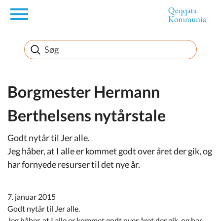
en
Borger
Erhverv
Borgmester Hermann
Berthelsens nytårstale
Politik
Godt nytår til Jer alle.
Turisme
Jeg håber, at I alle er kommet godt over året der gik, og
har fornyede resurser til det nye år.
Selvbetjening
7. januar 2015
Godt nytår til Jer alle.
Jeg håber, at I alle er kommet godt over året der gik, og har