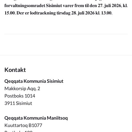
𝐟𝐨𝐫𝐯𝐚𝐥𝐭𝐧𝐢𝐧𝐠𝐬𝐨𝐦𝐫𝐚𝐝𝐞𝐭 𝐒𝐢𝐬𝐢𝐦𝐢𝐮𝐭 𝐯𝐚𝐫𝐞𝐫 𝐟𝐫𝐞𝐦 𝐭𝐢𝐥 𝐝𝐞𝐧 𝟐𝟕. 𝐣𝐮𝐥𝐢 𝟐𝟎𝟐𝟔, 𝐤𝐥.
𝟏𝟓.𝟎𝟎. 𝐃𝐞𝐫 𝐞𝐫 𝐥𝐨𝐝𝐭𝐫𝐚𝐞𝐤𝐧𝐢𝐧𝐠 𝐭𝐢𝐫𝐬𝐝𝐚𝐠 𝟐𝟖. 𝐣𝐮𝐥𝐢 𝟐𝟎𝟐𝟔 𝐤𝐥. 𝟏𝟑.𝟎𝟎.
Kontakt
Qeqqata Kommunia Sisimiut
Makkorsip Aqq. 2
Postboks 1014
3911 Sisimiut
Qeqqata Kommunia Maniitsoq
Kuuttartoq B1077