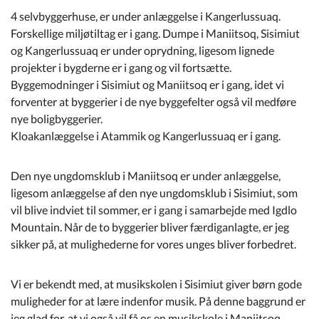
4 selvbyggerhuse, er under anlæggelse i Kangerlussuaq.
Forskellige miljøtiltag er i gang. Dumpe i Maniitsoq, Sisimiut
og Kangerlussuaq er under oprydning, ligesom lignede
projekter i bygderne er i gang og vil fortsætte.
Byggemodninger i Sisimiut og Maniitsoq er i gang, idet vi
forventer at byggerier i de nye byggefelter også vil medføre
nye boligbyggerier.
Kloakanlæggelse i Atammik og Kangerlussuaq er i gang.
Den nye ungdomsklub i Maniitsoq er under anlæggelse,
ligesom anlæggelse af den nye ungdomsklub i Sisimiut, som
vil blive indviet til sommer, er i gang i samarbejde med Igdlo
Mountain. Når de to byggerier bliver færdiganlagte, er jeg
sikker på, at mulighederne for vores unges bliver forbedret.
Vi er bekendt med, at musikskolen i Sisimiut giver børn gode
muligheder for at lære indenfor musik. På denne baggrund er
jeg glad for, at vi også vil få os en musikskole i Maniitsoq.