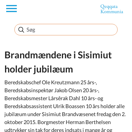
en
Borger
Erhverv
Brandmændene i Sisimiut
holder jubilæum
Politik
Beredskabschef Ole Kreutzmann 25 års-,
Turisme
Beredskabsinspektør Jakob Olsen 20 års-,
Beredskabsmester Lârsêrak Dahl 10 års- og
Beredskabsassistent Ulrik Boassen 10 års holder alle
jubilæum under Sisimiut Brandvæsenet fredag den 2.
Selvbetjening
oktober 2015. Borgmester Herman Berthelsen
udtrykker sin tak for deres indsats i mange år og