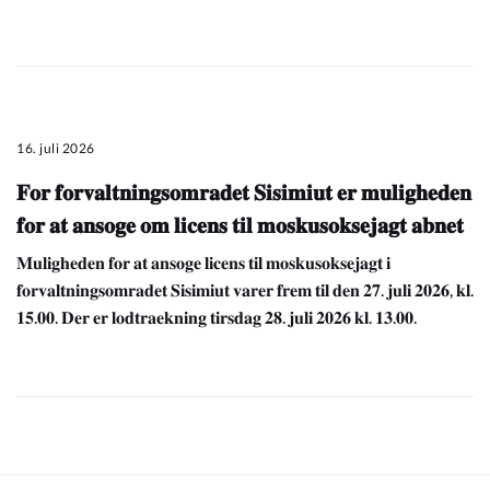
16. juli 2026
𝐅𝐨𝐫 𝐟𝐨𝐫𝐯𝐚𝐥𝐭𝐧𝐢𝐧𝐠𝐬𝐨𝐦𝐫𝐚𝐝𝐞𝐭 𝐒𝐢𝐬𝐢𝐦𝐢𝐮𝐭 𝐞𝐫 𝐦𝐮𝐥𝐢𝐠𝐡𝐞𝐝𝐞𝐧
𝐟𝐨𝐫 𝐚𝐭 𝐚𝐧𝐬𝐨𝐠𝐞 𝐨𝐦 𝐥𝐢𝐜𝐞𝐧𝐬 𝐭𝐢𝐥 𝐦𝐨𝐬𝐤𝐮𝐬𝐨𝐤𝐬𝐞𝐣𝐚𝐠𝐭 𝐚𝐛𝐧𝐞𝐭
𝐌𝐮𝐥𝐢𝐠𝐡𝐞𝐝𝐞𝐧 𝐟𝐨𝐫 𝐚𝐭 𝐚𝐧𝐬𝐨𝐠𝐞 𝐥𝐢𝐜𝐞𝐧𝐬 𝐭𝐢𝐥 𝐦𝐨𝐬𝐤𝐮𝐬𝐨𝐤𝐬𝐞𝐣𝐚𝐠𝐭 𝐢
𝐟𝐨𝐫𝐯𝐚𝐥𝐭𝐧𝐢𝐧𝐠𝐬𝐨𝐦𝐫𝐚𝐝𝐞𝐭 𝐒𝐢𝐬𝐢𝐦𝐢𝐮𝐭 𝐯𝐚𝐫𝐞𝐫 𝐟𝐫𝐞𝐦 𝐭𝐢𝐥 𝐝𝐞𝐧 𝟐𝟕. 𝐣𝐮𝐥𝐢 𝟐𝟎𝟐𝟔, 𝐤𝐥.
𝟏𝟓.𝟎𝟎. 𝐃𝐞𝐫 𝐞𝐫 𝐥𝐨𝐝𝐭𝐫𝐚𝐞𝐤𝐧𝐢𝐧𝐠 𝐭𝐢𝐫𝐬𝐝𝐚𝐠 𝟐𝟖. 𝐣𝐮𝐥𝐢 𝟐𝟎𝟐𝟔 𝐤𝐥. 𝟏𝟑.𝟎𝟎.