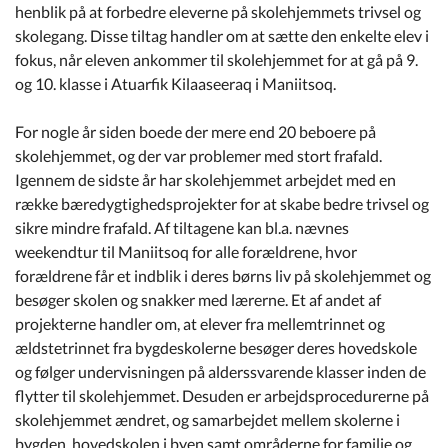
henblik på at forbedre eleverne på skolehjemmets trivsel og
skolegang. Disse tiltag handler om at sætte den enkelte elev i
fokus, når eleven ankommer til skolehjemmet for at gå på 9.
og 10. klasse i Atuarfik Kilaaseeraq i Maniitsoq.
For nogle år siden boede der mere end 20 beboere på
skolehjemmet, og der var problemer med stort frafald.
Igennem de sidste år har skolehjemmet arbejdet med en
række bæredygtighedsprojekter for at skabe bedre trivsel og
sikre mindre frafald. Af tiltagene kan bl.a. nævnes
weekendtur til Maniitsoq for alle forældrene, hvor
forældrene får et indblik i deres børns liv på skolehjemmet og
besøger skolen og snakker med lærerne. Et af andet af
projekterne handler om, at elever fra mellemtrinnet og
ældstetrinnet fra bygdeskolerne besøger deres hovedskole
og følger undervisningen på alderssvarende klasser inden de
flytter til skolehjemmet. Desuden er arbejdsprocedurerne på
skolehjemmet ændret, og samarbejdet mellem skolerne i
bygden, hovedskolen i byen samt områderne for familie og