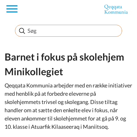
en
Borger
Erhverv
Barnet i fokus på skolehjem
Minikollegiet
Politik
Qeqqata Kommunia arbejder med en række initiativer
Turisme
med henblik på at forbedre eleverne på
skolehjemmets trivsel og skolegang. Disse tiltag
handler om at sætte den enkelte elev i fokus, når
eleven ankommer til skolehjemmet for at gå på 9. og
Selvbetjening
10. klasse i Atuarfik Kilaaseeraq i Maniitsoq.