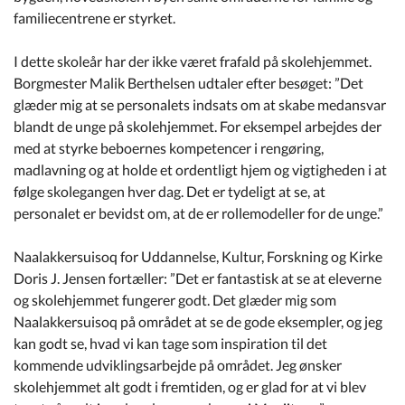
familiecentrene er styrket.
I dette skoleår har der ikke været frafald på skolehjemmet.
Borgmester Malik Berthelsen udtaler efter besøget: ”Det
glæder mig at se personalets indsats om at skabe medansvar
blandt de unge på skolehjemmet. For eksempel arbejdes der
med at styrke beboernes kompetencer i rengøring,
madlavning og at holde et ordentligt hjem og vigtigheden i at
følge skolegangen hver dag. Det er tydeligt at se, at
personalet er bevidst om, at de er rollemodeller for de unge.”
Naalakkersuisoq for Uddannelse, Kultur, Forskning og Kirke
Doris J. Jensen fortæller: ”Det er fantastisk at se at eleverne
og skolehjemmet fungerer godt. Det glæder mig som
Naalakkersuisoq på området at se de gode eksempler, og jeg
kan godt se, hvad vi kan tage som inspiration til det
kommende udviklingsarbejde på området. Jeg ønsker
skolehjemmet alt godt i fremtiden, og er glad for at vi blev