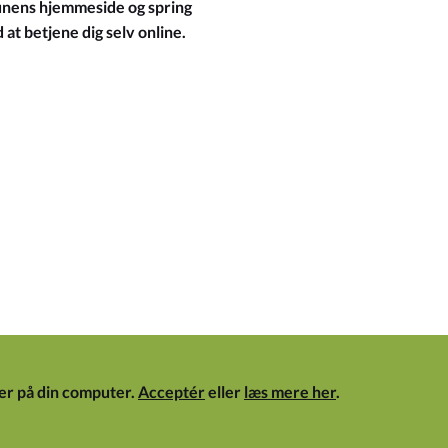
ens hjemmeside og spring
at betjene dig selv online.
er på din computer.
Acceptér
eller
læs mere her
.