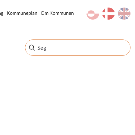
kl-GL
da
en
ng
Kommuneplan
Om Kommunen