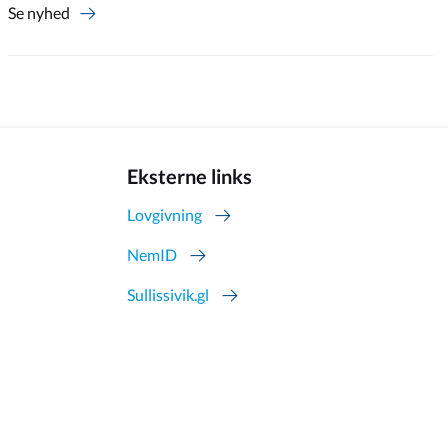
Se nyhed
Eksterne links
Lovgivning
NemID
Sullissivik.gl