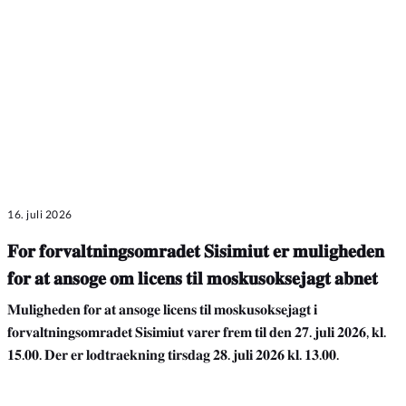
16. juli 2026
𝐅𝐨𝐫 𝐟𝐨𝐫𝐯𝐚𝐥𝐭𝐧𝐢𝐧𝐠𝐬𝐨𝐦𝐫𝐚𝐝𝐞𝐭 𝐒𝐢𝐬𝐢𝐦𝐢𝐮𝐭 𝐞𝐫 𝐦𝐮𝐥𝐢𝐠𝐡𝐞𝐝𝐞𝐧
𝐟𝐨𝐫 𝐚𝐭 𝐚𝐧𝐬𝐨𝐠𝐞 𝐨𝐦 𝐥𝐢𝐜𝐞𝐧𝐬 𝐭𝐢𝐥 𝐦𝐨𝐬𝐤𝐮𝐬𝐨𝐤𝐬𝐞𝐣𝐚𝐠𝐭 𝐚𝐛𝐧𝐞𝐭
𝐌𝐮𝐥𝐢𝐠𝐡𝐞𝐝𝐞𝐧 𝐟𝐨𝐫 𝐚𝐭 𝐚𝐧𝐬𝐨𝐠𝐞 𝐥𝐢𝐜𝐞𝐧𝐬 𝐭𝐢𝐥 𝐦𝐨𝐬𝐤𝐮𝐬𝐨𝐤𝐬𝐞𝐣𝐚𝐠𝐭 𝐢
𝐟𝐨𝐫𝐯𝐚𝐥𝐭𝐧𝐢𝐧𝐠𝐬𝐨𝐦𝐫𝐚𝐝𝐞𝐭 𝐒𝐢𝐬𝐢𝐦𝐢𝐮𝐭 𝐯𝐚𝐫𝐞𝐫 𝐟𝐫𝐞𝐦 𝐭𝐢𝐥 𝐝𝐞𝐧 𝟐𝟕. 𝐣𝐮𝐥𝐢 𝟐𝟎𝟐𝟔, 𝐤𝐥.
𝟏𝟓.𝟎𝟎. 𝐃𝐞𝐫 𝐞𝐫 𝐥𝐨𝐝𝐭𝐫𝐚𝐞𝐤𝐧𝐢𝐧𝐠 𝐭𝐢𝐫𝐬𝐝𝐚𝐠 𝟐𝟖. 𝐣𝐮𝐥𝐢 𝟐𝟎𝟐𝟔 𝐤𝐥. 𝟏𝟑.𝟎𝟎.