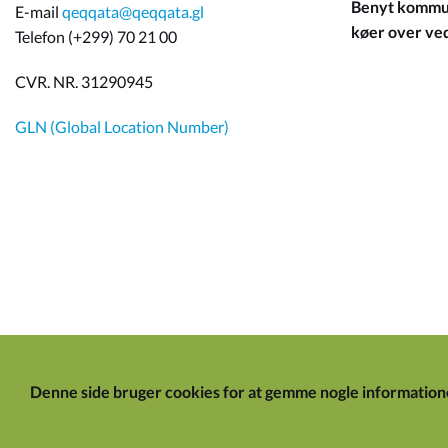
Benyt kommun
E-mail
qeqqata@qeqqata.gl
køer over ved 
Telefon (+299) 70 21 00
CVR. NR. 31290945
GLN (Global Location Number)
Denne side bruger cookies for at gemme nogle information