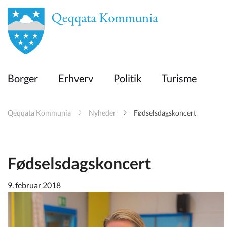
en
Borger
Borger
Erhverv
Politik
Turisme
Erhverv
Qeqqata Kommunia
Nyheder
Fødselsdagskoncert
Politik
Turisme
Fødselsdagskoncert
9. februar 2018
Selvbetjening