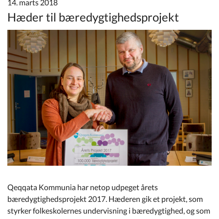
14. marts 2018
Kommuneplan
Hæder til bæredygtighedsprojekt
Om Kommunen
Qeqqata Kommunia har netop udpeget årets
bæredygtighedsprojekt 2017. Hæderen gik et projekt, som
styrker folkeskolernes undervisning i bæredygtighed, og som