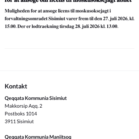
𝐌𝐮𝐥𝐢𝐠𝐡𝐞𝐝𝐞𝐧 𝐟𝐨𝐫 𝐚𝐭 𝐚𝐧𝐬𝐨𝐠𝐞 𝐥𝐢𝐜𝐞𝐧𝐬 𝐭𝐢𝐥 𝐦𝐨𝐬𝐤𝐮𝐬𝐨𝐤𝐬𝐞𝐣𝐚𝐠𝐭 𝐢
𝐟𝐨𝐫𝐯𝐚𝐥𝐭𝐧𝐢𝐧𝐠𝐬𝐨𝐦𝐫𝐚𝐝𝐞𝐭 𝐒𝐢𝐬𝐢𝐦𝐢𝐮𝐭 𝐯𝐚𝐫𝐞𝐫 𝐟𝐫𝐞𝐦 𝐭𝐢𝐥 𝐝𝐞𝐧 𝟐𝟕. 𝐣𝐮𝐥𝐢 𝟐𝟎𝟐𝟔, 𝐤𝐥.
𝟏𝟓.𝟎𝟎. 𝐃𝐞𝐫 𝐞𝐫 𝐥𝐨𝐝𝐭𝐫𝐚𝐞𝐤𝐧𝐢𝐧𝐠 𝐭𝐢𝐫𝐬𝐝𝐚𝐠 𝟐𝟖. 𝐣𝐮𝐥𝐢 𝟐𝟎𝟐𝟔 𝐤𝐥. 𝟏𝟑.𝟎𝟎.
Kontakt
Qeqqata Kommunia Sisimiut
Makkorsip Aqq. 2
Postboks 1014
3911 Sisimiut
Qeqqata Kommunia Maniitsoq