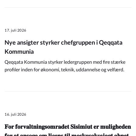
17. juli 2026
Nye ansigter styrker chefgruppen i Qeqqata
Kommunia
Qeqqata Kommunia styrker ledergruppen med fire stærke
profiler inden for økonomi, teknik, uddannelse og velfærd.
16. juli 2026
𝐅𝐨𝐫 𝐟𝐨𝐫𝐯𝐚𝐥𝐭𝐧𝐢𝐧𝐠𝐬𝐨𝐦𝐫𝐚𝐝𝐞𝐭 𝐒𝐢𝐬𝐢𝐦𝐢𝐮𝐭 𝐞𝐫 𝐦𝐮𝐥𝐢𝐠𝐡𝐞𝐝𝐞𝐧
𝐟𝐨𝐫 𝐚𝐭 𝐚𝐧𝐬𝐨𝐠𝐞 𝐨𝐦 𝐥𝐢𝐜𝐞𝐧𝐬 𝐭𝐢𝐥 𝐦𝐨𝐬𝐤𝐮𝐬𝐨𝐤𝐬𝐞𝐣𝐚𝐠𝐭 𝐚𝐛𝐧𝐞𝐭