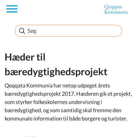
en
Borger
Erhverv
Hæder til
bæredygtighedsprojekt
Politik
Qeqqata Kommunia har netop udpeget årets
Turisme
bæredygtighedsprojekt 2017. Hæderen gik et projekt,
som styrker folkeskolernes undervisning i
bæredygtighed, og som samtidig skal fremme den
kommunale information til både borgere og turister.
Selvbetjening