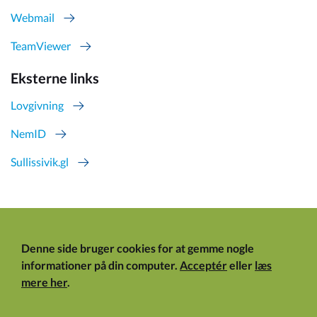
Webmail
TeamViewer
Eksterne links
Lovgivning
NemID
Sullissivik.gl
Denne side bruger cookies for at gemme nogle
informationer på din computer.
Acceptér
eller
læs
mere her
.