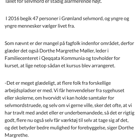
Tallet for selvmord er stadig alarmerende højt.
I 2016 begik 47 personer i Grønland selvmord, og yngre og
yngre mennesker vælger livet fra.
Som nævnt er der mangel på fagfolk indenfor området, derfor
glæder det også Dorthe Margrethe Møller, leder i
Familiecenteret i Qeqqata Kommunia og tovholder for
kurset, at lige netop sådan et kursus blev arrangeret.
-Det er meget glædeligt, at flere folk fra forskellige
arbejdspladser er med. Vi får henvendelser fra sygehuset
eller skolerne, om hvorvidt vi kan holde samtaler for
selvmordstruede, og selv om vi gerne ville, sker det ofte, at vi
har travlt med andet eller er underbemandede, så det er rigtig
godt, flere nu også selv får værktøj til selv at tage sig af det,
og det betyder bedre mulighed for forebyggelse, siger Dorthe
Margrethe.