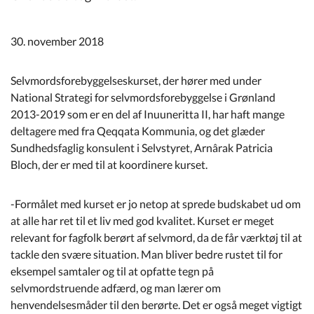
Kommuneplan
30. november 2018
Om Kommunen
Selvmordsforebyggelseskurset, der hører med under
National Strategi for selvmordsforebyggelse i Grønland
2013-2019 som er en del af Inuuneritta II, har haft mange
deltagere med fra Qeqqata Kommunia, og det glæder
Sundhedsfaglig konsulent i Selvstyret, Arnârak Patricia
Bloch, der er med til at koordinere kurset.
-Formålet med kurset er jo netop at sprede budskabet ud om
at alle har ret til et liv med god kvalitet. Kurset er meget
relevant for fagfolk berørt af selvmord, da de får værktøj til at
tackle den svære situation. Man bliver bedre rustet til for
eksempel samtaler og til at opfatte tegn på
selvmordstruende adfærd, og man lærer om
henvendelsesmåder til den berørte. Det er også meget vigtigt