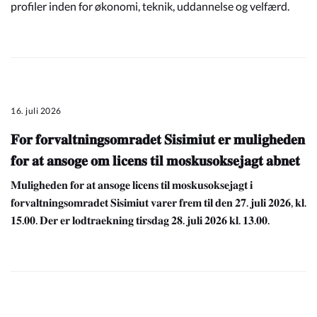
profiler inden for økonomi, teknik, uddannelse og velfærd.
16. juli 2026
𝐅𝐨𝐫 𝐟𝐨𝐫𝐯𝐚𝐥𝐭𝐧𝐢𝐧𝐠𝐬𝐨𝐦𝐫𝐚𝐝𝐞𝐭 𝐒𝐢𝐬𝐢𝐦𝐢𝐮𝐭 𝐞𝐫 𝐦𝐮𝐥𝐢𝐠𝐡𝐞𝐝𝐞𝐧
𝐟𝐨𝐫 𝐚𝐭 𝐚𝐧𝐬𝐨𝐠𝐞 𝐨𝐦 𝐥𝐢𝐜𝐞𝐧𝐬 𝐭𝐢𝐥 𝐦𝐨𝐬𝐤𝐮𝐬𝐨𝐤𝐬𝐞𝐣𝐚𝐠𝐭 𝐚𝐛𝐧𝐞𝐭
𝐌𝐮𝐥𝐢𝐠𝐡𝐞𝐝𝐞𝐧 𝐟𝐨𝐫 𝐚𝐭 𝐚𝐧𝐬𝐨𝐠𝐞 𝐥𝐢𝐜𝐞𝐧𝐬 𝐭𝐢𝐥 𝐦𝐨𝐬𝐤𝐮𝐬𝐨𝐤𝐬𝐞𝐣𝐚𝐠𝐭 𝐢
𝐟𝐨𝐫𝐯𝐚𝐥𝐭𝐧𝐢𝐧𝐠𝐬𝐨𝐦𝐫𝐚𝐝𝐞𝐭 𝐒𝐢𝐬𝐢𝐦𝐢𝐮𝐭 𝐯𝐚𝐫𝐞𝐫 𝐟𝐫𝐞𝐦 𝐭𝐢𝐥 𝐝𝐞𝐧 𝟐𝟕. 𝐣𝐮𝐥𝐢 𝟐𝟎𝟐𝟔, 𝐤𝐥.
𝟏𝟓.𝟎𝟎. 𝐃𝐞𝐫 𝐞𝐫 𝐥𝐨𝐝𝐭𝐫𝐚𝐞𝐤𝐧𝐢𝐧𝐠 𝐭𝐢𝐫𝐬𝐝𝐚𝐠 𝟐𝟖. 𝐣𝐮𝐥𝐢 𝟐𝟎𝟐𝟔 𝐤𝐥. 𝟏𝟑.𝟎𝟎.