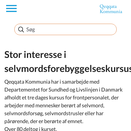
en
Borger
Erhverv
Stor interesse i
selvmordsforebyggelseskursu
Politik
Qeqqata Kommunia har i samarbejde med
Turisme
Departementet for Sundhed og Livslinjen i Danmark
afholdt et tre dages kursus for frontpersonalet, der
arbejder med mennesker berørt af selvmord,
selvmordsforsøg, selvmordstrusler eller har
Selvbetjening
pårørende, der er berørte af emnet.
Over 80 deltog i kurset.