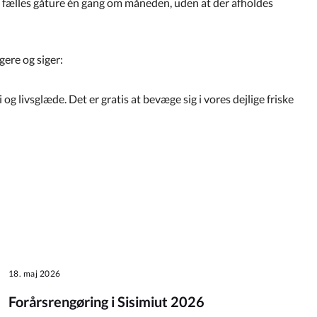
s fælles gåture én gang om måneden, uden at der afholdes
ere og siger:
og livsglæde. Det er gratis at bevæge sig i vores dejlige friske
18. maj 2026
Forårsrengøring i Sisimiut 2026