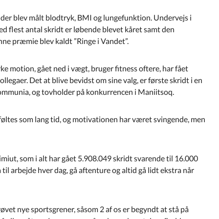
er blev målt blodtryk, BMI og lungefunktion. Undervejs i
 flest antal skridt er løbende blevet kåret samt den
nne præmie blev kaldt ”Ringe i Vandet”.
ke motion, gået ned i vægt, bruger fitness oftere, har fået
gaer. Det at blive bevidst om sine valg, er første skridt i en
Kommunia, og tovholder på konkurrencen i Maniitsoq.
føltes som lang tid, og motivationen har været svingende, men
miut, som i alt har gået 5.908.049 skridt svarende til 16.000
til arbejde hver dag, gå aftenture og altid gå lidt ekstra når
røvet nye sportsgrener, såsom 2 af os er begyndt at stå på