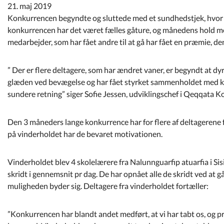
Kommuneplan
21. maj 2019
Konkurrencen begyndte og sluttede med et sundhedstjek, hvor d
konkurrencen har det været fælles gåture, og månedens hold med
Om Kommunen
medarbejder, som har fået andre til at gå har fået en præmie, de
” Der er flere deltagere, som har ændret vaner, er begyndt at dyr
glæden ved bevægelse og har fået styrket sammenholdet med kolle
sundere retning” siger Sofie Jessen, udviklingschef i Qeqqata 
Den 3 måneders lange konkurrence har for flere af deltagerene 
på vinderholdet har de bevaret motivationen.
Vinderholdet blev 4 skolelærere fra Nalunnguarfip atuarfia i Sisi
skridt i gennemsnit pr dag. De har opnået alle de skridt ved at gå 
muligheden byder sig. Deltagere fra vinderholdet fortæller:
”Konkurrencen har blandt andet medført, at vi har tabt os, og p