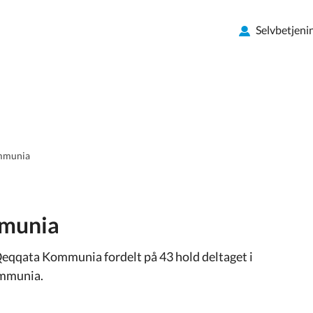
Selvbetjeni
ommunia
mmunia
 Qeqqata Kommunia fordelt på 43 hold deltaget i
ommunia.