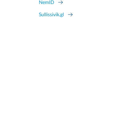
NemID
Sullissivik.gl