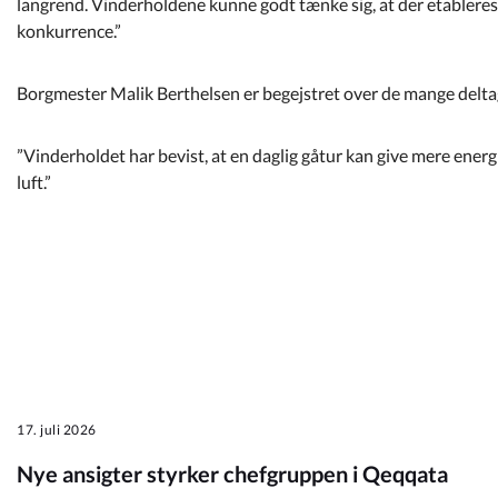
langrend. Vinderholdene kunne godt tænke sig, at der etablere
konkurrence.”
Borgmester Malik Berthelsen er begejstret over de mange deltag
”Vinderholdet har bevist, at en daglig gåtur kan give mere energi 
luft.”
17. juli 2026
Nye ansigter styrker chefgruppen i Qeqqata