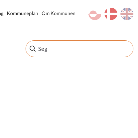
kl-GL
da
en
ng
Kommuneplan
Om Kommunen