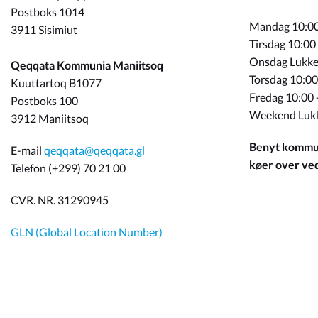
Postboks 1014
Mandag 10:00
3911 Sisimiut
Tirsdag 10:00
Onsdag Lukke
Qeqqata Kommunia Maniitsoq
Torsdag 10:00
Kuuttartoq B1077
Fredag 10:00 
Postboks 100
Weekend Luk
3912 Maniitsoq
Benyt kommun
E-mail
qeqqata@qeqqata.gl
køer over ved 
Telefon (+299) 70 21 00
CVR. NR. 31290945
GLN (Global Location Number)