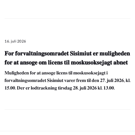
16. juli 2026
𝐅𝐨𝐫 𝐟𝐨𝐫𝐯𝐚𝐥𝐭𝐧𝐢𝐧𝐠𝐬𝐨𝐦𝐫𝐚𝐝𝐞𝐭 𝐒𝐢𝐬𝐢𝐦𝐢𝐮𝐭 𝐞𝐫 𝐦𝐮𝐥𝐢𝐠𝐡𝐞𝐝𝐞𝐧
𝐟𝐨𝐫 𝐚𝐭 𝐚𝐧𝐬𝐨𝐠𝐞 𝐨𝐦 𝐥𝐢𝐜𝐞𝐧𝐬 𝐭𝐢𝐥 𝐦𝐨𝐬𝐤𝐮𝐬𝐨𝐤𝐬𝐞𝐣𝐚𝐠𝐭 𝐚𝐛𝐧𝐞𝐭
𝐌𝐮𝐥𝐢𝐠𝐡𝐞𝐝𝐞𝐧 𝐟𝐨𝐫 𝐚𝐭 𝐚𝐧𝐬𝐨𝐠𝐞 𝐥𝐢𝐜𝐞𝐧𝐬 𝐭𝐢𝐥 𝐦𝐨𝐬𝐤𝐮𝐬𝐨𝐤𝐬𝐞𝐣𝐚𝐠𝐭 𝐢
𝐟𝐨𝐫𝐯𝐚𝐥𝐭𝐧𝐢𝐧𝐠𝐬𝐨𝐦𝐫𝐚𝐝𝐞𝐭 𝐒𝐢𝐬𝐢𝐦𝐢𝐮𝐭 𝐯𝐚𝐫𝐞𝐫 𝐟𝐫𝐞𝐦 𝐭𝐢𝐥 𝐝𝐞𝐧 𝟐𝟕. 𝐣𝐮𝐥𝐢 𝟐𝟎𝟐𝟔, 𝐤𝐥.
𝟏𝟓.𝟎𝟎. 𝐃𝐞𝐫 𝐞𝐫 𝐥𝐨𝐝𝐭𝐫𝐚𝐞𝐤𝐧𝐢𝐧𝐠 𝐭𝐢𝐫𝐬𝐝𝐚𝐠 𝟐𝟖. 𝐣𝐮𝐥𝐢 𝟐𝟎𝟐𝟔 𝐤𝐥. 𝟏𝟑.𝟎𝟎.