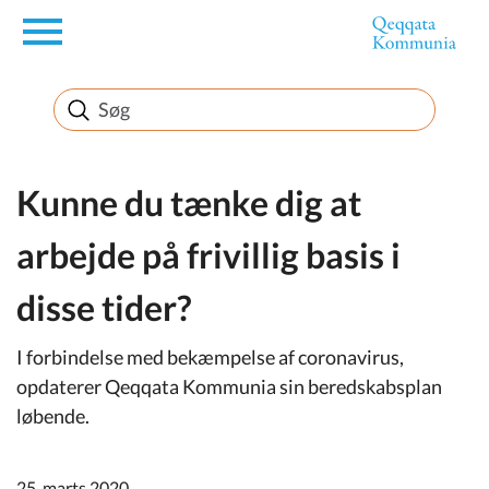
en
Borger
Erhverv
Kunne du tænke dig at
arbejde på frivillig basis i
Politik
disse tider?
Turisme
I forbindelse med bekæmpelse af coronavirus,
opdaterer Qeqqata Kommunia sin beredskabsplan
løbende.
Selvbetjening
25. marts 2020