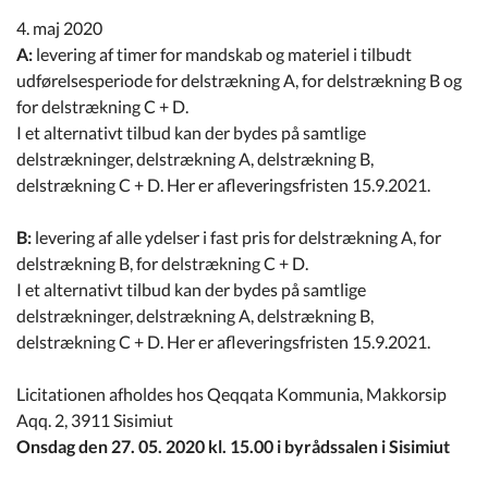
Kommuneplan
4. maj 2020
A:
levering af timer for mandskab og materiel i tilbudt
Om Kommunen
udførelsesperiode for delstrækning A, for delstrækning B og
for delstrækning C + D.
I et alternativt tilbud kan der bydes på samtlige
delstrækninger, delstrækning A, delstrækning B,
delstrækning C + D. Her er afleveringsfristen 15.9.2021.
B:
levering af alle ydelser i fast pris for delstrækning A, for
delstrækning B, for delstrækning C + D.
I et alternativt tilbud kan der bydes på samtlige
delstrækninger, delstrækning A, delstrækning B,
delstrækning C + D. Her er afleveringsfristen 15.9.2021.
Licitationen afholdes hos Qeqqata Kommunia, Makkorsip
Aqq. 2, 3911 Sisimiut
Onsdag den 27. 05. 2020 kl. 15.00 i byrådssalen i Sisimiut