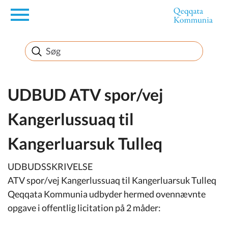
en
Borger
Erhverv
UDBUD ATV spor/vej
Kangerlussuaq til
Politik
Kangerluarsuk Tulleq
Turisme
UDBUDSSKRIVELSE
ATV spor/vej Kangerlussuaq til Kangerluarsuk Tulleq
Qeqqata Kommunia udbyder hermed ovennævnte
Selvbetjening
opgave i offentlig licitation på 2 måder: