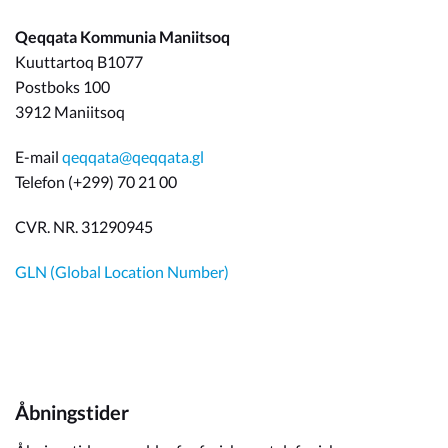
Qeqqata Kommunia Maniitsoq
Kuuttartoq B1077
Postboks 100
3912 Maniitsoq
E-mail
qeqqata@qeqqata.gl
Telefon (+299) 70 21 00
CVR. NR. 31290945
GLN (Global Location Number)
Åbningstider