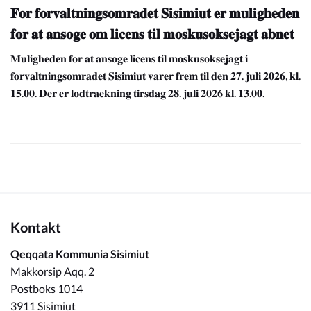
𝐅𝐨𝐫 𝐟𝐨𝐫𝐯𝐚𝐥𝐭𝐧𝐢𝐧𝐠𝐬𝐨𝐦𝐫𝐚𝐝𝐞𝐭 𝐒𝐢𝐬𝐢𝐦𝐢𝐮𝐭 𝐞𝐫 𝐦𝐮𝐥𝐢𝐠𝐡𝐞𝐝𝐞𝐧
𝐟𝐨𝐫 𝐚𝐭 𝐚𝐧𝐬𝐨𝐠𝐞 𝐨𝐦 𝐥𝐢𝐜𝐞𝐧𝐬 𝐭𝐢𝐥 𝐦𝐨𝐬𝐤𝐮𝐬𝐨𝐤𝐬𝐞𝐣𝐚𝐠𝐭 𝐚𝐛𝐧𝐞𝐭
𝐌𝐮𝐥𝐢𝐠𝐡𝐞𝐝𝐞𝐧 𝐟𝐨𝐫 𝐚𝐭 𝐚𝐧𝐬𝐨𝐠𝐞 𝐥𝐢𝐜𝐞𝐧𝐬 𝐭𝐢𝐥 𝐦𝐨𝐬𝐤𝐮𝐬𝐨𝐤𝐬𝐞𝐣𝐚𝐠𝐭 𝐢
𝐟𝐨𝐫𝐯𝐚𝐥𝐭𝐧𝐢𝐧𝐠𝐬𝐨𝐦𝐫𝐚𝐝𝐞𝐭 𝐒𝐢𝐬𝐢𝐦𝐢𝐮𝐭 𝐯𝐚𝐫𝐞𝐫 𝐟𝐫𝐞𝐦 𝐭𝐢𝐥 𝐝𝐞𝐧 𝟐𝟕. 𝐣𝐮𝐥𝐢 𝟐𝟎𝟐𝟔, 𝐤𝐥.
𝟏𝟓.𝟎𝟎. 𝐃𝐞𝐫 𝐞𝐫 𝐥𝐨𝐝𝐭𝐫𝐚𝐞𝐤𝐧𝐢𝐧𝐠 𝐭𝐢𝐫𝐬𝐝𝐚𝐠 𝟐𝟖. 𝐣𝐮𝐥𝐢 𝟐𝟎𝟐𝟔 𝐤𝐥. 𝟏𝟑.𝟎𝟎.
Kontakt
Qeqqata Kommunia Sisimiut
Makkorsip Aqq. 2
Postboks 1014
3911 Sisimiut