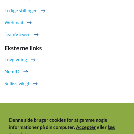
Ledige stillinger
Webmail
TeamViewer
Eksterne links
Lovgivning
NemID
Sullissivik.gl
Denne side bruger cookies for at gemme nogle
informationer på din computer.
Acceptér
eller
læs