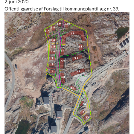
2. juni 2020
Kommuneplan
Offentliggørelse af Forslag til kommuneplantillæg nr. 39.
Om Kommunen