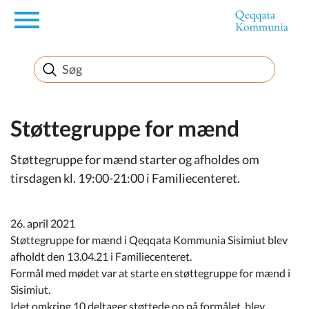
en
Borger
Erhverv
Støttegruppe for mænd
Støttegruppe for mænd starter og afholdes om
Politik
tirsdagen kl. 19:00-21:00 i Familiecenteret.
Turisme
26. april 2021
Støttegruppe for mænd i Qeqqata Kommunia Sisimiut blev
afholdt den 13.04.21 i Familiecenteret.
Selvbetjening
Formål med mødet var at starte en støttegruppe for mænd i
Sisimiut.
Idet omkring 10 deltager støttede op på formålet, blev