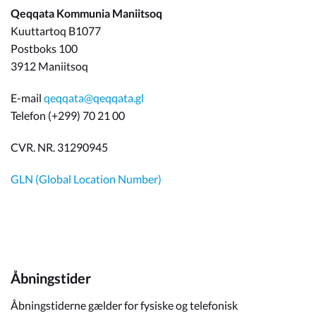
Qeqqata Kommunia Maniitsoq
Kuuttartoq B1077
Postboks 100
3912 Maniitsoq
E-mail
qeqqata@qeqqata.gl
Telefon (+299) 70 21 00
CVR. NR. 31290945
GLN (Global Location Number)
Åbningstider
Åbningstiderne gælder for fysiske og telefonisk