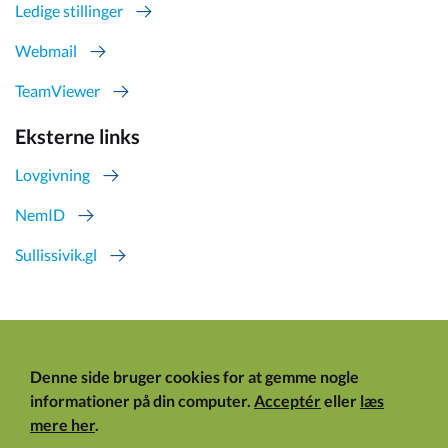
Ledige stillinger
Webmail
TeamViewer
Eksterne links
Lovgivning
NemID
Sullissivik.gl
Denne side bruger cookies for at gemme nogle
informationer på din computer.
Acceptér
eller
læs
mere her
.