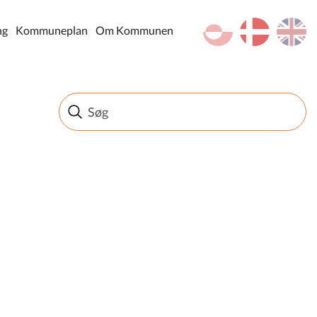
kl-GL
da
en
ng
Kommuneplan
Om Kommunen