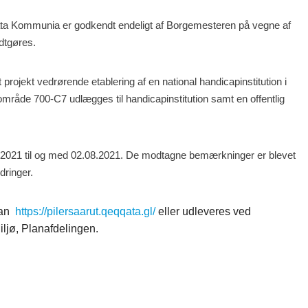
ta Kommunia er godkendt endeligt af Borgemesteren på vegne af
dtgøres.
rojekt vedrørende etablering af en national handicapinstitution i
mråde 700-C7 udlægges til handicapinstitution samt en offentlig
06.2021 til og med 02.08.2021. De modtagne bemærkninger er blevet
dringer.
lan
https://pilersaarut.qeqqata.gl/
eller udleveres ved
ljø, Planafdelingen.