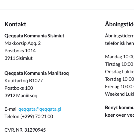
Kontakt
Åbningstid
Qeqqata Kommunia Sisimiut
Åbningstidern
Makkorsip Aqq. 2
telefonisk hen
Postboks 1014
Mandag 10:00
3911 Sisimiut
Tirsdag 10:00
Onsdag Lukke
Qeqqata Kommunia Maniitsoq
Torsdag 10:00
Kuuttartoq B1077
Fredag 10:00 
Postboks 100
Weekend Luk
3912 Maniitsoq
Benyt kommun
E-mail
qeqqata@qeqqata.gl
køer over ved 
Telefon (+299) 70 21 00
CVR. NR. 31290945