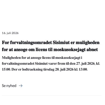
16. juli 2026
𝐅𝐨𝐫 𝐟𝐨𝐫𝐯𝐚𝐥𝐭𝐧𝐢𝐧𝐠𝐬𝐨𝐦𝐫𝐚𝐝𝐞𝐭 𝐒𝐢𝐬𝐢𝐦𝐢𝐮𝐭 𝐞𝐫 𝐦𝐮𝐥𝐢𝐠𝐡𝐞𝐝𝐞𝐧
𝐟𝐨𝐫 𝐚𝐭 𝐚𝐧𝐬𝐨𝐠𝐞 𝐨𝐦 𝐥𝐢𝐜𝐞𝐧𝐬 𝐭𝐢𝐥 𝐦𝐨𝐬𝐤𝐮𝐬𝐨𝐤𝐬𝐞𝐣𝐚𝐠𝐭 𝐚𝐛𝐧𝐞𝐭
𝐌𝐮𝐥𝐢𝐠𝐡𝐞𝐝𝐞𝐧 𝐟𝐨𝐫 𝐚𝐭 𝐚𝐧𝐬𝐨𝐠𝐞 𝐥𝐢𝐜𝐞𝐧𝐬 𝐭𝐢𝐥 𝐦𝐨𝐬𝐤𝐮𝐬𝐨𝐤𝐬𝐞𝐣𝐚𝐠𝐭 𝐢
𝐟𝐨𝐫𝐯𝐚𝐥𝐭𝐧𝐢𝐧𝐠𝐬𝐨𝐦𝐫𝐚𝐝𝐞𝐭 𝐒𝐢𝐬𝐢𝐦𝐢𝐮𝐭 𝐯𝐚𝐫𝐞𝐫 𝐟𝐫𝐞𝐦 𝐭𝐢𝐥 𝐝𝐞𝐧 𝟐𝟕. 𝐣𝐮𝐥𝐢 𝟐𝟎𝟐𝟔, 𝐤𝐥.
𝟏𝟓.𝟎𝟎. 𝐃𝐞𝐫 𝐞𝐫 𝐥𝐨𝐝𝐭𝐫𝐚𝐞𝐤𝐧𝐢𝐧𝐠 𝐭𝐢𝐫𝐬𝐝𝐚𝐠 𝟐𝟖. 𝐣𝐮𝐥𝐢 𝟐𝟎𝟐𝟔 𝐤𝐥. 𝟏𝟑.𝟎𝟎.
Se nyhed