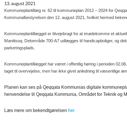
Kommuneplan
13. august 2021
Kommuneplantillæg nr. 62 til kommuneplan 2012 – 2024 for Qeqqa
Kommunalbestyrelsen den 12. august 2021, hvilket hermed beken
Om Kommunen
Kommuneplantillægget er tilvejebragt for at imødekomme et aktuelt p
Maniitsoq. Delområde 700-A7 udlægges til handicapboliger, og delo
parkeringsplads.
Kommuneplantillægget har været i offentlig høring i perioden 02.
taget til overvejelse, men har ikke givet anledning til væsentlige æn
Planen kan ses på Qeqqata Kommunias digitale kommunep
henvendelse til Qeqqata Kommunia, Området for Teknik og Mi
Læs mere om bekendtgørelsen
her