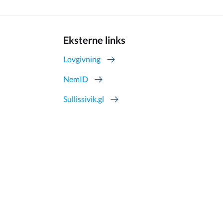
Eksterne links
Lovgivning
NemID
Sullissivik.gl