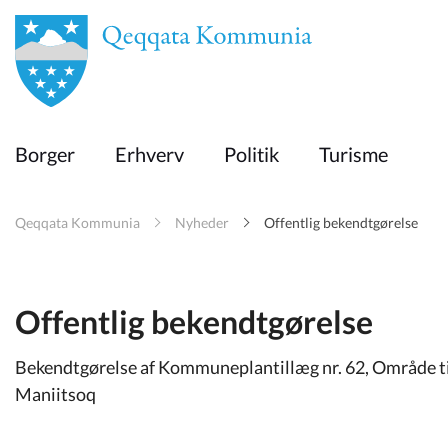
en
Borger
Borger
Erhverv
Politik
Turisme
Erhverv
Qeqqata Kommunia
Nyheder
Offentlig bekendtgørelse
Politik
Turisme
Offentlig bekendtgørelse
Bekendtgørelse af Kommuneplantillæg nr. 62, Område til
Selvbetjening
Maniitsoq