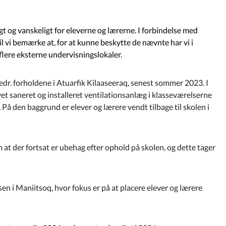
ligt og vanskeligt for eleverne og lærerne. I forbindelse med
il vi bemærke at, for at kunne beskytte de nævnte har vi i
 flere eksterne undervisningslokaler.
vedr. forholdene i Atuarfik Kilaaseeraq, senest sommer 2023. I
vet saneret og installeret ventilationsanlæg i klasseværelserne
 På den baggrund er elever og lærere vendt tilbage til skolen i
m at der fortsat er ubehag efter ophold på skolen, og dette tager
en i Maniitsoq, hvor fokus er på at placere elever og lærere