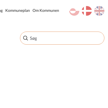
kl-GL
da
en
ng
Kommuneplan
Om Kommunen