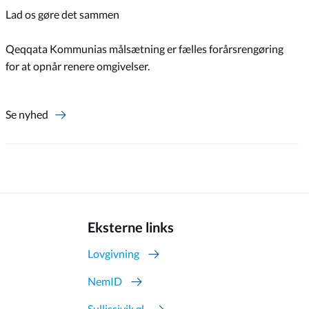
Lad os gøre det sammen
Qeqqata Kommunias målsætning er fælles forårsrengøring
for at opnår renere omgivelser.
Se nyhed
Eksterne links
Lovgivning
NemID
Sullissivik.gl