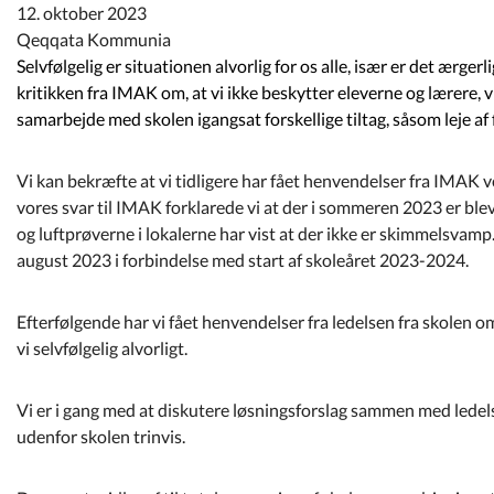
Kommuneplan
12. oktober 2023
Qeqqata Kommunia
Selvfølgelig er situationen alvorlig for os alle, især er det ærger
Om Kommunen
kritikken fra IMAK om, at vi ikke beskytter eleverne og lærere, v
samarbejde med skolen igangsat forskellige tiltag, såsom leje af
Vi kan bekræfte at vi tidligere har fået henvendelser fra IMAK 
vores svar til IMAK forklarede vi at der i sommeren 2023 er ble
og luftprøverne i lokalerne har vist at der ikke er skimmelsvamp.
august 2023 i forbindelse med start af skoleåret 2023-2024.
Efterfølgende har vi fået henvendelser fra ledelsen fra skolen o
vi selvfølgelig alvorligt.
Vi er i gang med at diskutere løsningsforslag sammen med ledels
udenfor skolen trinvis.