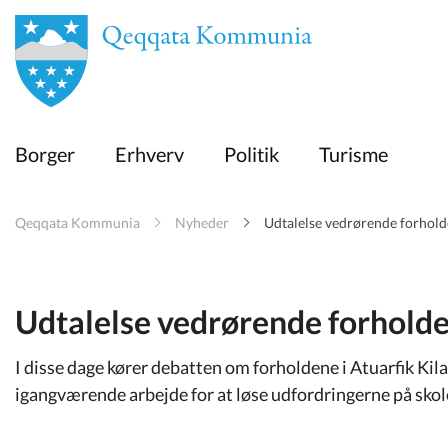
en
Borger
Borger
Erhverv
Politik
Turisme
Erhverv
Qeqqata Kommunia
Nyheder
Udtalelse vedrørende forholde
Politik
Turisme
Udtalelse vedrørende forholde
I disse dage kører debatten om forholdene i Atuarfik Kilaa
Selvbetjening
igangværende arbejde for at løse udfordringerne på sko