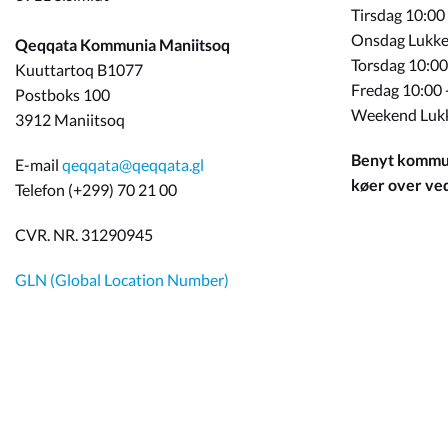
Tirsdag 10:00
Onsdag Lukke
Qeqqata Kommunia Maniitsoq
Torsdag 10:00
Kuuttartoq B1077
Fredag 10:00 
Postboks 100
Weekend Luk
3912 Maniitsoq
Benyt kommun
E-mail
qeqqata@qeqqata.gl
køer over ved 
Telefon (+299) 70 21 00
CVR. NR. 31290945
GLN (Global Location Number)