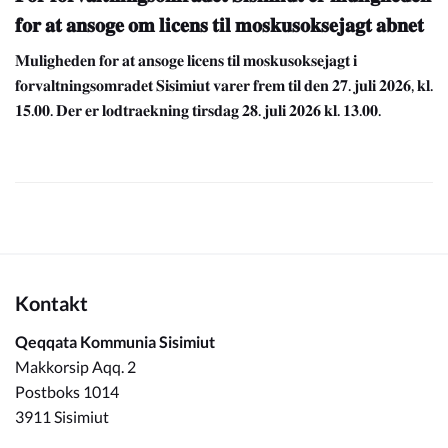
𝐟𝐨𝐫 𝐚𝐭 𝐚𝐧𝐬𝐨𝐠𝐞 𝐨𝐦 𝐥𝐢𝐜𝐞𝐧𝐬 𝐭𝐢𝐥 𝐦𝐨𝐬𝐤𝐮𝐬𝐨𝐤𝐬𝐞𝐣𝐚𝐠𝐭 𝐚𝐛𝐧𝐞𝐭
𝐌𝐮𝐥𝐢𝐠𝐡𝐞𝐝𝐞𝐧 𝐟𝐨𝐫 𝐚𝐭 𝐚𝐧𝐬𝐨𝐠𝐞 𝐥𝐢𝐜𝐞𝐧𝐬 𝐭𝐢𝐥 𝐦𝐨𝐬𝐤𝐮𝐬𝐨𝐤𝐬𝐞𝐣𝐚𝐠𝐭 𝐢
𝐟𝐨𝐫𝐯𝐚𝐥𝐭𝐧𝐢𝐧𝐠𝐬𝐨𝐦𝐫𝐚𝐝𝐞𝐭 𝐒𝐢𝐬𝐢𝐦𝐢𝐮𝐭 𝐯𝐚𝐫𝐞𝐫 𝐟𝐫𝐞𝐦 𝐭𝐢𝐥 𝐝𝐞𝐧 𝟐𝟕. 𝐣𝐮𝐥𝐢 𝟐𝟎𝟐𝟔, 𝐤𝐥.
𝟏𝟓.𝟎𝟎. 𝐃𝐞𝐫 𝐞𝐫 𝐥𝐨𝐝𝐭𝐫𝐚𝐞𝐤𝐧𝐢𝐧𝐠 𝐭𝐢𝐫𝐬𝐝𝐚𝐠 𝟐𝟖. 𝐣𝐮𝐥𝐢 𝟐𝟎𝟐𝟔 𝐤𝐥. 𝟏𝟑.𝟎𝟎.
Kontakt
Qeqqata Kommunia Sisimiut
Makkorsip Aqq. 2
Postboks 1014
3911 Sisimiut