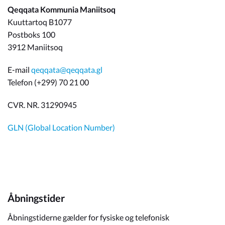
Qeqqata Kommunia Maniitsoq
Kuuttartoq B1077
Postboks 100
3912 Maniitsoq
E-mail
qeqqata@qeqqata.gl
Telefon (+299) 70 21 00
CVR. NR. 31290945
GLN (Global Location Number)
Åbningstider
Åbningstiderne gælder for fysiske og telefonisk