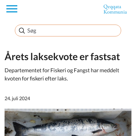
en
Borger
Erhverv
Årets laksekvote er fastsat
Departementet for Fiskeri og Fangst har meddelt
Politik
kvoten for fiskeri efter laks.
Turisme
24. juli 2024
Selvbetjening