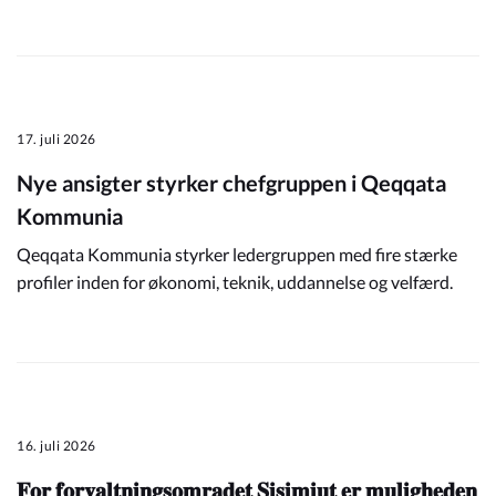
17. juli 2026
Nye ansigter styrker chefgruppen i Qeqqata
Kommunia
Qeqqata Kommunia styrker ledergruppen med fire stærke
profiler inden for økonomi, teknik, uddannelse og velfærd.
16. juli 2026
𝐅𝐨𝐫 𝐟𝐨𝐫𝐯𝐚𝐥𝐭𝐧𝐢𝐧𝐠𝐬𝐨𝐦𝐫𝐚𝐝𝐞𝐭 𝐒𝐢𝐬𝐢𝐦𝐢𝐮𝐭 𝐞𝐫 𝐦𝐮𝐥𝐢𝐠𝐡𝐞𝐝𝐞𝐧