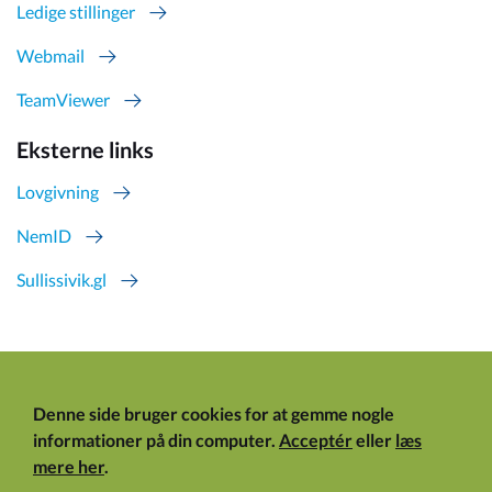
Ledige stillinger
Webmail
TeamViewer
Eksterne links
Lovgivning
NemID
Sullissivik.gl
Denne side bruger cookies for at gemme nogle
informationer på din computer.
Acceptér
eller
læs
mere her
.