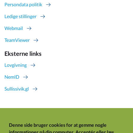
Persondata politik
Ledige stillinger
Webmail
TeamViewer
Eksterne links
Lovgivning
NemID
Sullissivik.gl
Denne side bruger cookies for at gemme nogle
informationer på din computer.
Acceptér
eller
læs