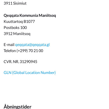
3911 Sisimiut
Qeqqata Kommunia Maniitsoq
Kuuttartoq B1077
Postboks 100
3912 Maniitsoq
E-mail
qeqqata@qeqqata.gl
Telefon (+299) 70 21 00
CVR. NR. 31290945
GLN (Global Location Number)
Åbningstider