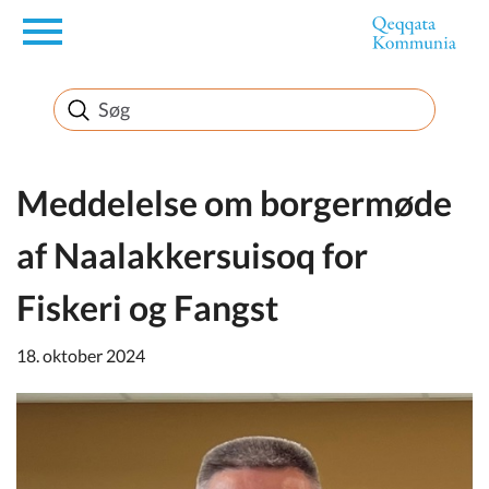
en
Borger
Erhverv
Meddelelse om borgermøde
af Naalakkersuisoq for
Politik
Fiskeri og Fangst
Turisme
18. oktober 2024
Selvbetjening