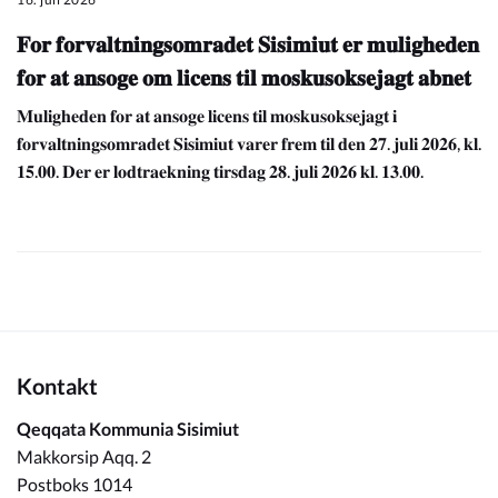
𝐅𝐨𝐫 𝐟𝐨𝐫𝐯𝐚𝐥𝐭𝐧𝐢𝐧𝐠𝐬𝐨𝐦𝐫𝐚𝐝𝐞𝐭 𝐒𝐢𝐬𝐢𝐦𝐢𝐮𝐭 𝐞𝐫 𝐦𝐮𝐥𝐢𝐠𝐡𝐞𝐝𝐞𝐧
𝐟𝐨𝐫 𝐚𝐭 𝐚𝐧𝐬𝐨𝐠𝐞 𝐨𝐦 𝐥𝐢𝐜𝐞𝐧𝐬 𝐭𝐢𝐥 𝐦𝐨𝐬𝐤𝐮𝐬𝐨𝐤𝐬𝐞𝐣𝐚𝐠𝐭 𝐚𝐛𝐧𝐞𝐭
𝐌𝐮𝐥𝐢𝐠𝐡𝐞𝐝𝐞𝐧 𝐟𝐨𝐫 𝐚𝐭 𝐚𝐧𝐬𝐨𝐠𝐞 𝐥𝐢𝐜𝐞𝐧𝐬 𝐭𝐢𝐥 𝐦𝐨𝐬𝐤𝐮𝐬𝐨𝐤𝐬𝐞𝐣𝐚𝐠𝐭 𝐢
𝐟𝐨𝐫𝐯𝐚𝐥𝐭𝐧𝐢𝐧𝐠𝐬𝐨𝐦𝐫𝐚𝐝𝐞𝐭 𝐒𝐢𝐬𝐢𝐦𝐢𝐮𝐭 𝐯𝐚𝐫𝐞𝐫 𝐟𝐫𝐞𝐦 𝐭𝐢𝐥 𝐝𝐞𝐧 𝟐𝟕. 𝐣𝐮𝐥𝐢 𝟐𝟎𝟐𝟔, 𝐤𝐥.
𝟏𝟓.𝟎𝟎. 𝐃𝐞𝐫 𝐞𝐫 𝐥𝐨𝐝𝐭𝐫𝐚𝐞𝐤𝐧𝐢𝐧𝐠 𝐭𝐢𝐫𝐬𝐝𝐚𝐠 𝟐𝟖. 𝐣𝐮𝐥𝐢 𝟐𝟎𝟐𝟔 𝐤𝐥. 𝟏𝟑.𝟎𝟎.
Kontakt
Qeqqata Kommunia Sisimiut
Makkorsip Aqq. 2
Postboks 1014