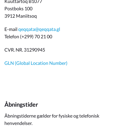
Kuuttartoq B1077
Postboks 100
3912 Maniitsoq
E-mail
qeqqata@qeqqata.gl
Telefon (+299) 70 21 00
CVR. NR. 31290945
GLN (Global Location Number)
Åbningstider
Åbningstiderne gælder for fysiske og telefonisk
henvendelser.