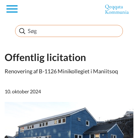
en
Borger
Erhverv
Offentlig licitation
Renovering af B-1126 Minikollegiet i Maniitsoq
Politik
10. oktober 2024
Turisme
Selvbetjening