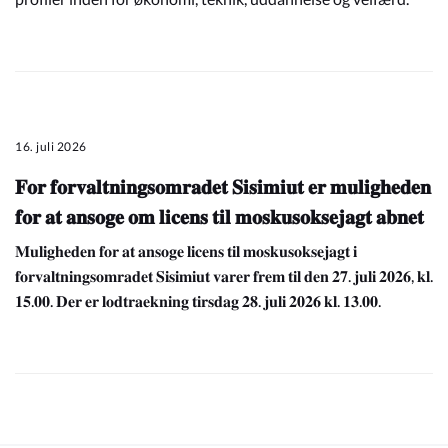
16. juli 2026
𝐅𝐨𝐫 𝐟𝐨𝐫𝐯𝐚𝐥𝐭𝐧𝐢𝐧𝐠𝐬𝐨𝐦𝐫𝐚𝐝𝐞𝐭 𝐒𝐢𝐬𝐢𝐦𝐢𝐮𝐭 𝐞𝐫 𝐦𝐮𝐥𝐢𝐠𝐡𝐞𝐝𝐞𝐧
𝐟𝐨𝐫 𝐚𝐭 𝐚𝐧𝐬𝐨𝐠𝐞 𝐨𝐦 𝐥𝐢𝐜𝐞𝐧𝐬 𝐭𝐢𝐥 𝐦𝐨𝐬𝐤𝐮𝐬𝐨𝐤𝐬𝐞𝐣𝐚𝐠𝐭 𝐚𝐛𝐧𝐞𝐭
𝐌𝐮𝐥𝐢𝐠𝐡𝐞𝐝𝐞𝐧 𝐟𝐨𝐫 𝐚𝐭 𝐚𝐧𝐬𝐨𝐠𝐞 𝐥𝐢𝐜𝐞𝐧𝐬 𝐭𝐢𝐥 𝐦𝐨𝐬𝐤𝐮𝐬𝐨𝐤𝐬𝐞𝐣𝐚𝐠𝐭 𝐢
𝐟𝐨𝐫𝐯𝐚𝐥𝐭𝐧𝐢𝐧𝐠𝐬𝐨𝐦𝐫𝐚𝐝𝐞𝐭 𝐒𝐢𝐬𝐢𝐦𝐢𝐮𝐭 𝐯𝐚𝐫𝐞𝐫 𝐟𝐫𝐞𝐦 𝐭𝐢𝐥 𝐝𝐞𝐧 𝟐𝟕. 𝐣𝐮𝐥𝐢 𝟐𝟎𝟐𝟔, 𝐤𝐥.
𝟏𝟓.𝟎𝟎. 𝐃𝐞𝐫 𝐞𝐫 𝐥𝐨𝐝𝐭𝐫𝐚𝐞𝐤𝐧𝐢𝐧𝐠 𝐭𝐢𝐫𝐬𝐝𝐚𝐠 𝟐𝟖. 𝐣𝐮𝐥𝐢 𝟐𝟎𝟐𝟔 𝐤𝐥. 𝟏𝟑.𝟎𝟎.