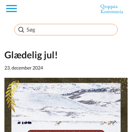
en
Borger
Erhverv
Glædelig jul!
23. december 2024
Politik
Turisme
Selvbetjening