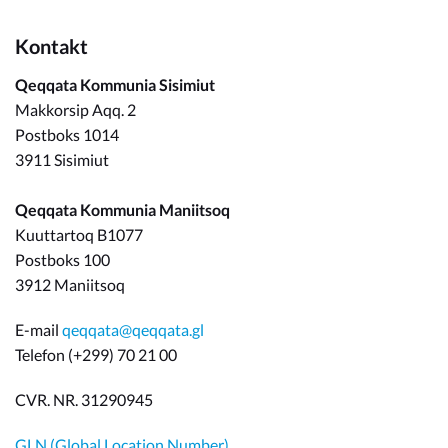
Kontakt
Qeqqata Kommunia Sisimiut
Makkorsip Aqq. 2
Postboks 1014
3911 Sisimiut
Qeqqata Kommunia Maniitsoq
Kuuttartoq B1077
Postboks 100
3912 Maniitsoq
E-mail
qeqqata@qeqqata.gl
Telefon (+299) 70 21 00
CVR. NR. 31290945
GLN (Global Location Number)