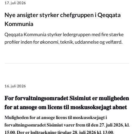
17. juli 2026
Nye ansigter styrker chefgruppen i Qeqqata
Kommunia
Qeqqata Kommunia styrker ledergruppen med fire stærke
profiler inden for økonomi, teknik, uddannelse og velfærd.
16. juli 2026
𝐅𝐨𝐫 𝐟𝐨𝐫𝐯𝐚𝐥𝐭𝐧𝐢𝐧𝐠𝐬𝐨𝐦𝐫𝐚𝐝𝐞𝐭 𝐒𝐢𝐬𝐢𝐦𝐢𝐮𝐭 𝐞𝐫 𝐦𝐮𝐥𝐢𝐠𝐡𝐞𝐝𝐞𝐧
𝐟𝐨𝐫 𝐚𝐭 𝐚𝐧𝐬𝐨𝐠𝐞 𝐨𝐦 𝐥𝐢𝐜𝐞𝐧𝐬 𝐭𝐢𝐥 𝐦𝐨𝐬𝐤𝐮𝐬𝐨𝐤𝐬𝐞𝐣𝐚𝐠𝐭 𝐚𝐛𝐧𝐞𝐭
𝐌𝐮𝐥𝐢𝐠𝐡𝐞𝐝𝐞𝐧 𝐟𝐨𝐫 𝐚𝐭 𝐚𝐧𝐬𝐨𝐠𝐞 𝐥𝐢𝐜𝐞𝐧𝐬 𝐭𝐢𝐥 𝐦𝐨𝐬𝐤𝐮𝐬𝐨𝐤𝐬𝐞𝐣𝐚𝐠𝐭 𝐢
𝐟𝐨𝐫𝐯𝐚𝐥𝐭𝐧𝐢𝐧𝐠𝐬𝐨𝐦𝐫𝐚𝐝𝐞𝐭 𝐒𝐢𝐬𝐢𝐦𝐢𝐮𝐭 𝐯𝐚𝐫𝐞𝐫 𝐟𝐫𝐞𝐦 𝐭𝐢𝐥 𝐝𝐞𝐧 𝟐𝟕. 𝐣𝐮𝐥𝐢 𝟐𝟎𝟐𝟔, 𝐤𝐥.
𝟏𝟓.𝟎𝟎. 𝐃𝐞𝐫 𝐞𝐫 𝐥𝐨𝐝𝐭𝐫𝐚𝐞𝐤𝐧𝐢𝐧𝐠 𝐭𝐢𝐫𝐬𝐝𝐚𝐠 𝟐𝟖. 𝐣𝐮𝐥𝐢 𝟐𝟎𝟐𝟔 𝐤𝐥. 𝟏𝟑.𝟎𝟎.