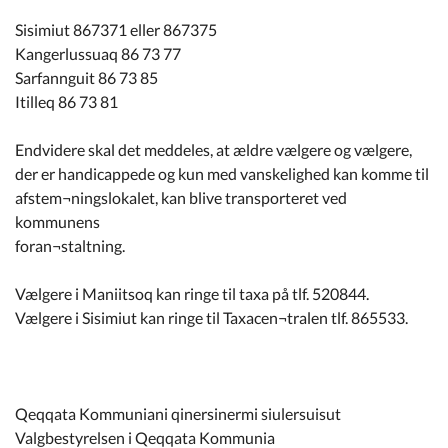
Sisimiut 867371 eller 867375
Kangerlussuaq 86 73 77
Sarfannguit 86 73 85
Itilleq 86 73 81
Endvidere skal det meddeles, at ældre vælgere og vælgere,
der er handicappede og kun med vanskelighed kan komme til
afstem¬ningslokalet, kan blive transporteret ved
kommunens
foran¬staltning.
Vælgere i Maniitsoq kan ringe til taxa på tlf. 520844.
Vælgere i Sisimiut kan ringe til Taxacen¬tralen tlf. 865533.
Qeqqata Kommuniani qinersinermi siulersuisut
Valgbestyrelsen i Qeqqata Kommunia