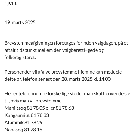
Kommuneplan
hjem.
Om Kommunen
19. marts 2025
Brevstemmeafgivningen foretages forinden valgdagen, på et
aftalt tidspunkt mellem den valgberetti¬gede og
folkeregisteret.
Personer der vil afgive brevstemme hjemme kan meddele
dette pr. telefon senest den 28. marts 2025 kl. 14.00.
Her er telefonnumre forskellige steder man skal henvende sig
til, hvis man vil brevstemme:
Maniitsoq 81 78 05 eller 81 78 63
Kangaamiut 81 78 33
Atammik 81 78 29
Napasoq 81 78 16