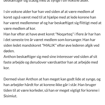
beskæftiger sig stadig med at synge i sin voksne alder.
I sin voksne alder har han ved siden af at være medlem af
koret også været med til at hjælpe med at lede korene han
har været medlemmer af og har beskæftiget sig flittigt med at
være medlem af kor.
Han har efter at have øvet koret "Noqarteq" i flere år har han
i det seneste tre år været medlem som korsanger. Han har
siden ledet mandskoret "MALIK" efter øve lederen afgik ved
døden.
Anthon beskæftiger sig med sine interesser ved siden af sit
faste arbejde og derudover værdsætter han at arbejde med
kor.
Dermed viser Anthon at han meget kan godt lide at synge, og
han arbejder hårdt for at korene ikke går i står. Han bruger
tiden til at være korleder, så han er meget vigtigt for korene i
Sisimiut.