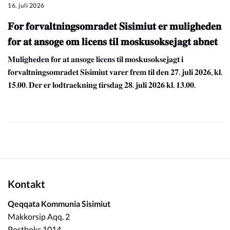
16. juli 2026
𝐅𝐨𝐫 𝐟𝐨𝐫𝐯𝐚𝐥𝐭𝐧𝐢𝐧𝐠𝐬𝐨𝐦𝐫𝐚𝐝𝐞𝐭 𝐒𝐢𝐬𝐢𝐦𝐢𝐮𝐭 𝐞𝐫 𝐦𝐮𝐥𝐢𝐠𝐡𝐞𝐝𝐞𝐧
𝐟𝐨𝐫 𝐚𝐭 𝐚𝐧𝐬𝐨𝐠𝐞 𝐨𝐦 𝐥𝐢𝐜𝐞𝐧𝐬 𝐭𝐢𝐥 𝐦𝐨𝐬𝐤𝐮𝐬𝐨𝐤𝐬𝐞𝐣𝐚𝐠𝐭 𝐚𝐛𝐧𝐞𝐭
𝐌𝐮𝐥𝐢𝐠𝐡𝐞𝐝𝐞𝐧 𝐟𝐨𝐫 𝐚𝐭 𝐚𝐧𝐬𝐨𝐠𝐞 𝐥𝐢𝐜𝐞𝐧𝐬 𝐭𝐢𝐥 𝐦𝐨𝐬𝐤𝐮𝐬𝐨𝐤𝐬𝐞𝐣𝐚𝐠𝐭 𝐢
𝐟𝐨𝐫𝐯𝐚𝐥𝐭𝐧𝐢𝐧𝐠𝐬𝐨𝐦𝐫𝐚𝐝𝐞𝐭 𝐒𝐢𝐬𝐢𝐦𝐢𝐮𝐭 𝐯𝐚𝐫𝐞𝐫 𝐟𝐫𝐞𝐦 𝐭𝐢𝐥 𝐝𝐞𝐧 𝟐𝟕. 𝐣𝐮𝐥𝐢 𝟐𝟎𝟐𝟔, 𝐤𝐥.
𝟏𝟓.𝟎𝟎. 𝐃𝐞𝐫 𝐞𝐫 𝐥𝐨𝐝𝐭𝐫𝐚𝐞𝐤𝐧𝐢𝐧𝐠 𝐭𝐢𝐫𝐬𝐝𝐚𝐠 𝟐𝟖. 𝐣𝐮𝐥𝐢 𝟐𝟎𝟐𝟔 𝐤𝐥. 𝟏𝟑.𝟎𝟎.
Kontakt
Qeqqata Kommunia Sisimiut
Makkorsip Aqq. 2
Postboks 1014