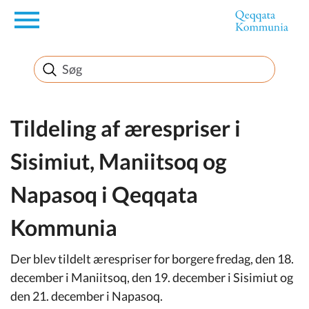
en
Borger
Erhverv
Tildeling af ærespriser i
Sisimiut, Maniitsoq og
Politik
Napasoq i Qeqqata
Turisme
Kommunia
Der blev tildelt ærespriser for borgere fredag, den 18.
Selvbetjening
december i Maniitsoq, den 19. december i Sisimiut og
den 21. december i Napasoq.