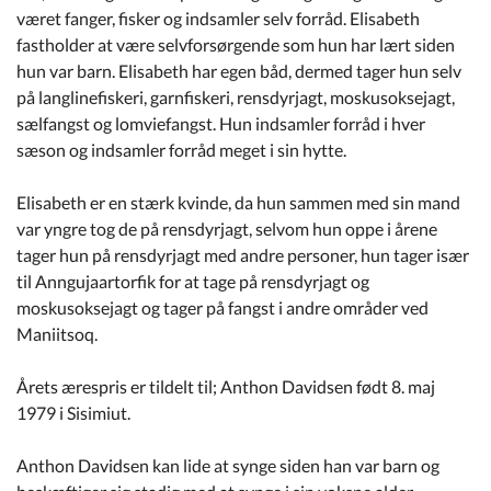
været fanger, fisker og indsamler selv forråd. Elisabeth
fastholder at være selvforsørgende som hun har lært siden
hun var barn. Elisabeth har egen båd, dermed tager hun selv
på langlinefiskeri, garnfiskeri, rensdyrjagt, moskusoksejagt,
sælfangst og lomviefangst. Hun indsamler forråd i hver
sæson og indsamler forråd meget i sin hytte.
Elisabeth er en stærk kvinde, da hun sammen med sin mand
var yngre tog de på rensdyrjagt, selvom hun oppe i årene
tager hun på rensdyrjagt med andre personer, hun tager især
til Anngujaartorfik for at tage på rensdyrjagt og
moskusoksejagt og tager på fangst i andre områder ved
Maniitsoq.
Årets ærespris er tildelt til; Anthon Davidsen født 8. maj
1979 i Sisimiut.
Anthon Davidsen kan lide at synge siden han var barn og