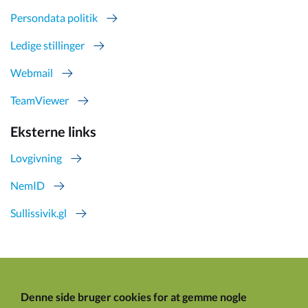
Persondata politik
Ledige stillinger
Webmail
TeamViewer
Eksterne links
Lovgivning
NemID
Sullissivik.gl
Denne side bruger cookies for at gemme nogle