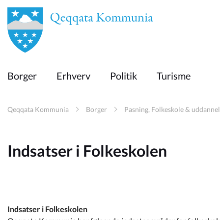
en
Borger
Borger
Erhverv
Politik
Turisme
Erhverv
Qeqqata Kommunia
Borger
Pasning, Folkeskole & uddannel
Politik
Indsatser i Folkeskolen
Turisme
Selvbetjening
Indsatser i Folkeskolen