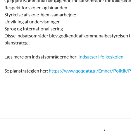
Qeqqata Kommunia har følgende indsatsområder for folkeskol
Kommuneplan
Respekt for skolen og hinanden
Styrkelse af skole-hjem samarbejde:
Om Kommunen
Udvikling af undervisningen
Sprog og Internationalisering
Disse indsatsområder blev godkendt af kommunalbestyrelsen i
planstrategi.
Læs mere om indsatsområderne her:
Indsatser i folkeskolen
Se planstrategien her:
https://www.qeqqata.gl/Emner/Politik/P