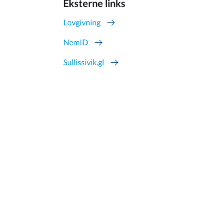
Eksterne links
Lovgivning
NemID
Sullissivik.gl