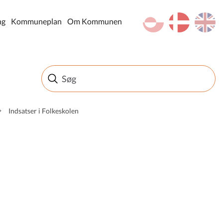
kl-GL
da
en
ng
Kommuneplan
Om Kommunen
Indsatser i Folkeskolen