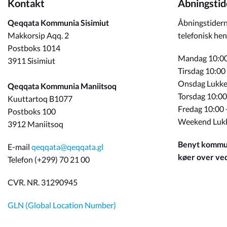
Kontakt
Åbningstid
Qeqqata Kommunia Sisimiut
Åbningstidern
Makkorsip Aqq. 2
telefonisk hen
Postboks 1014
Mandag 10:00
3911 Sisimiut
Tirsdag 10:00
Onsdag Lukke
Qeqqata Kommunia Maniitsoq
Torsdag 10:00
Kuuttartoq B1077
Fredag 10:00 
Postboks 100
Weekend Luk
3912 Maniitsoq
Benyt kommun
E-mail
qeqqata@qeqqata.gl
køer over ved 
Telefon (+299) 70 21 00
CVR. NR. 31290945
GLN (Global Location Number)