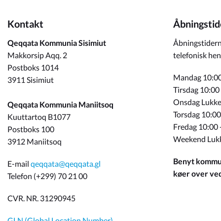
Kontakt
Åbningstid
Qeqqata Kommunia Sisimiut
Åbningstidern
Makkorsip Aqq. 2
telefonisk hen
Postboks 1014
Mandag 10:00
3911 Sisimiut
Tirsdag 10:00
Onsdag Lukke
Qeqqata Kommunia Maniitsoq
Torsdag 10:00
Kuuttartoq B1077
Fredag 10:00 
Postboks 100
Weekend Luk
3912 Maniitsoq
Benyt kommun
E-mail
qeqqata@qeqqata.gl
køer over ved 
Telefon (+299) 70 21 00
CVR. NR. 31290945
GLN (Global Location Number)