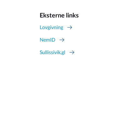
Eksterne links
Lovgivning
NemID
Sullissivik.gl