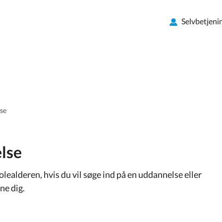
Selvbetjeni
se
lse
kolealderen, hvis du vil søge ind på en uddannelse eller
ne dig.