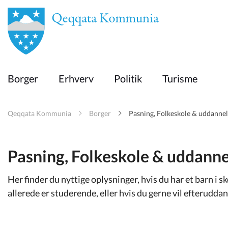
en
Borger
Borger
Erhverv
Politik
Turisme
Erhverv
Qeqqata Kommunia
Borger
Pasning, Folkeskole & uddannel
Politik
Pasning, Folkeskole & uddanne
Turisme
Her finder du nyttige oplysninger, hvis du har et barn i s
allerede er studerende, eller hvis du gerne vil efteruddan
Selvbetjening