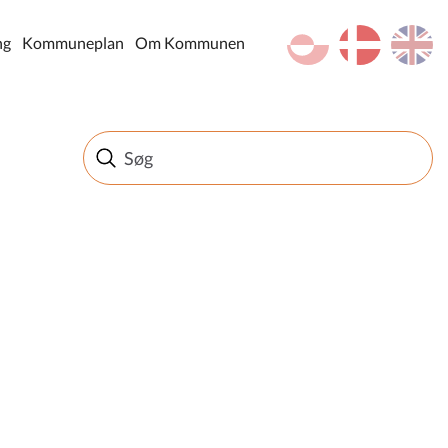
kl-GL
da
en
ng
Kommuneplan
Om Kommunen