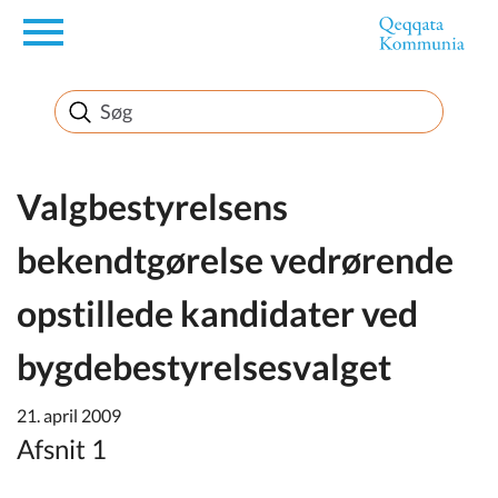
en
Borger
Erhverv
Valgbestyrelsens
bekendtgørelse vedrørende
Politik
opstillede kandidater ved
Turisme
bygdebestyrelsesvalget
21. april 2009
Selvbetjening
Afsnit 1